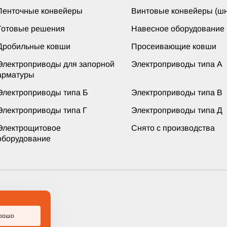
Ленточные конвейеры
Винтовые конвейеры (шн
Готовые решения
Навесное оборудование
Дробильные ковши
Просеивающие ковши
Электроприводы для запорной
Электроприводы типа А
арматуры
Электроприводы типа Б
Электроприводы типа В
Электроприводы типа Г
Электроприводы типа Д
Электрощитовое
Снято с производства
оборудование
ащищены
рошо