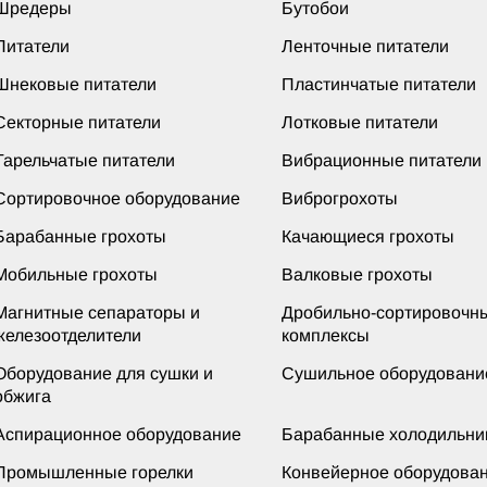
Шредеры
Бутобои
Питатели
Ленточные питатели
Шнековые питатели
Пластинчатые питатели
Секторные питатели
Лотковые питатели
Тарельчатые питатели
Вибрационные питатели
Сортировочное оборудование
Виброгрохоты
Барабанные грохоты
Качающиеся грохоты
Мобильные грохоты
Валковые грохоты
Магнитные сепараторы и
Дробильно-сортировочн
железоотделители
комплексы
Оборудование для сушки и
Сушильное оборудовани
обжига
Аспирационное оборудование
Барабанные холодильни
Промышленные горелки
Конвейерное оборудова