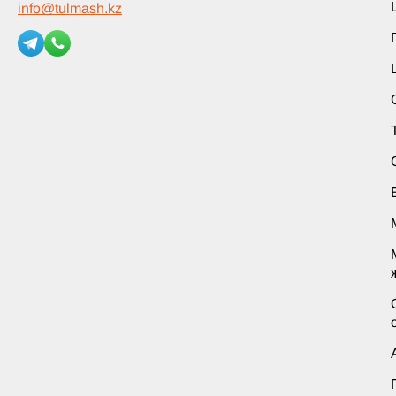
info
@
tulmash.kz