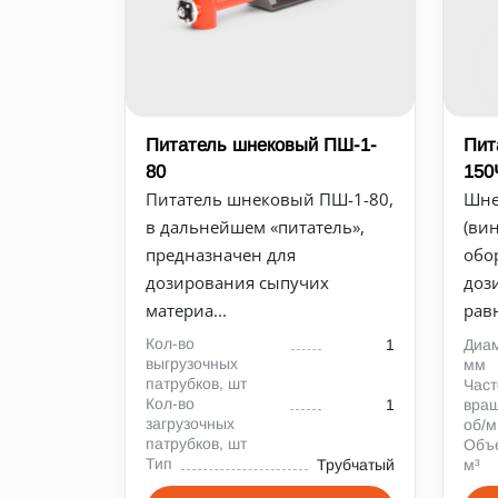
Питатель шнековый ПШ-1-
Пит
80
150
Питатель шнековый ПШ-1-80,
Шне
в дальнейшем «питатель»,
(ви
предназначен для
обо
дозирования сыпучих
доз
материа...
рав
Кол-во
1
Диам
выгрузочных
мм
патрубков, шт
Част
Кол-во
1
вращ
загрузочных
об/м
патрубков, шт
Объе
Тип
Трубчатый
м³