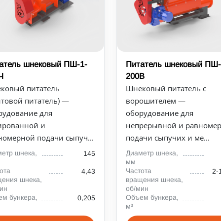
атель шнековый ПШ-1-
Питатель шнековый ПШ-
Ч
200В
ковый питатель
Шнековый питатель с
нтовой питатель) —
ворошителем —
рудование для
оборудование для
ированной и
непрерывной и равноме
номерной подачи сыпуч...
подачи сыпучих и ме...
етр шнека,
Диаметр шнека,
145
мм
ота
Частота
4,43
2-
ения шнека,
вращения шнека,
ин
об/мин
м бункера,
Объем бункера,
0,205
м³