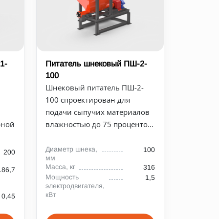
1-
Питатель шнековый ПШ-2-
100
Шнековый питатель ПШ-2-
100 спроектирован для
подачи сыпучих материалов
рной
влажностью до 75 проценто...
Диаметр шнека,
100
200
мм
Масса, кг
316
186,7
Мощность
1,5
электродвигателя,
кВт
0,45