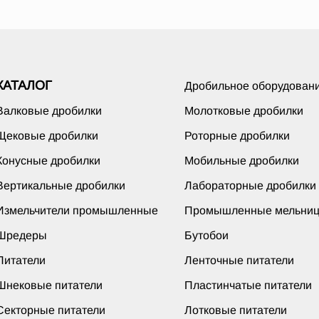
КАТАЛОГ
Дробильное оборудован
Валковые дробилки
Молотковые дробилки
Щековые дробилки
Роторные дробилки
Конусные дробилки
Мобильные дробилки
Вертикальные дробилки
Лабораторные дробилки
Измельчители промышленные
Промышленные мельни
Шредеры
Бутобои
Питатели
Ленточные питатели
Шнековые питатели
Пластинчатые питатели
Секторные питатели
Лотковые питатели