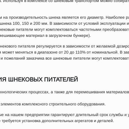
. Используя в комплексе со шнековым транспортом можно собират
на производительность шнека является его диаметр. Наиболее 
нека 100, 150 и 200 мм. В зависимости от условий эксплуатации 
ековые питатели могут комплектоваться частотными преобразова
мешивающее материал в загрузочном бункере).
екового питателя регулируется в зависимости от желаемой дозиро
 может меняться в диапазоне от 20 до 110% от номинальной. В за
 и пожеланий заказчика все шнековые питатели могут комплектова
ИЯ ШНЕКОВЫХ ПИТАТЕЛЕЙ
хнологических процессах, а также для перемешивания материалов
 элементов комплексного строительного оборудования.
е на нашем предприятии гарантируют длительный срок службы и у
 требуется установка дополнительных агрегатов и деталей.