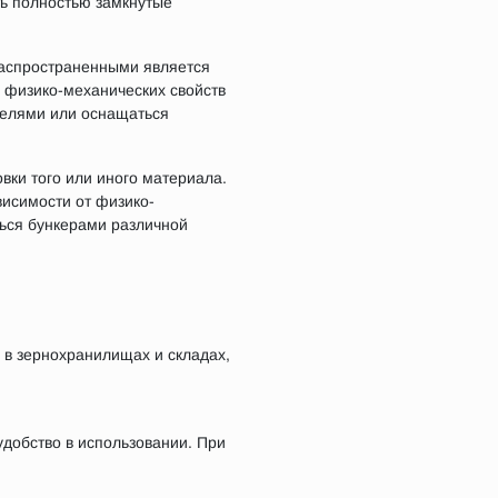
ь полностью замкнутые
распространенными является
и физико-механических свойств
телями или оснащаться
вки того или иного материала.
висимости от физико-
ться бункерами различной
 в зернохранилищах и складах,
добство в использовании. При