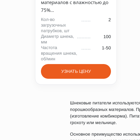
материалов с влажностью до
75%...
Кол-во
2
загрузочных
патрубков, шт
Диаметр шнека,
100
мм
Частота
1-50
вращения шнека,
об/мин
УЗНАТЬ ЦЕНУ
Шнековые питатели используются
порошкообразных материалов. Пр
(изготовление комбикорма). Пита
грохоту или мельнице.
Основное преимущество использо