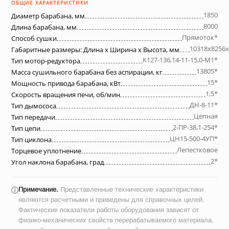
ОБЩИЕ ХАРАКТЕРИСТИКИ
1850
Диаметр барабана, мм
8000
Длина барабана, мм
Прямоток*
Способ сушки
10318х8256х
Габаритные размеры: Длина х Ширина х Высота, мм
K127-136,14-11-15,0-М1*
Тип мотор-редуктора
13805*
Масса сушильного барабана без аспирации, кг
15*
Мощность привода барабана, кВт
1,5*
Скорость вращения печи, об/мин
ДН-8-11*
Тип дымососа
Цепная
Тип передачи
2-ПР-38,1-254*
Тип цепи
ЦН15-500-4УП*
Тип циклона
Лепестковое
Торцевое уплотнение
2*
Угол наклона барабана, град
Примечание.
Представленные технические характеристики
ⓘ
являются расчетными и приведены для справочных целей.
Фактические показатели работы оборудования зависят от
физико-механических свойств перерабатываемого материала,