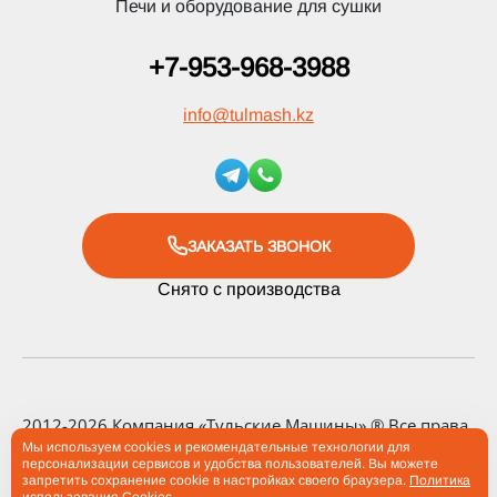
Печи и оборудование для сушки
+7-953-968-3988
info
@
tulmash.kz
ЗАКАЗАТЬ ЗВОНОК
Снято с производства
2012-2026 Компания «Тульские Машины» ® Все права
защищены
Мы используем cookies и рекомендательные технологии для
персонализации сервисов и удобства пользователей. Вы можете
запретить сохранение cookie в настройках своего браузера.
Политика