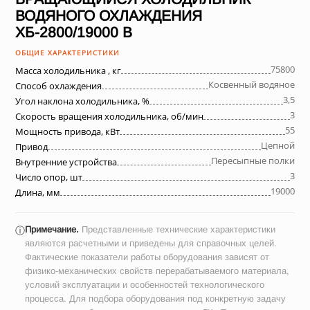
ВОДЯНОГО ОХЛАЖДЕНИЯ
ХБ-2800/19000 В
ОБЩИЕ ХАРАКТЕРИСТИКИ
75800
Масса холодильника , кг
Косвенный водяное
Способ охлаждения
3,5
Угол наклона холодильника, %
3
Скорость вращения холодильника, об/мин
55
Мощность привода, кВт
Цепной
Привод
Пересыпные полки
Внутренние устройства
3
Число опор, шт
19000
Длина, мм
Примечание.
Представленные технические характеристики
ⓘ
являются расчетными и приведены для справочных целей.
Фактические показатели работы оборудования зависят от
физико-механических свойств перерабатываемого материала,
условий эксплуатации и особенностей технологического
процесса. Для подбора оборудования под конкретную задачу