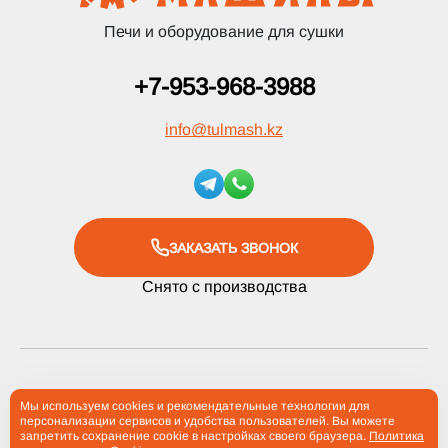
Печи и оборудование для сушки
+7-953-968-3988
info
@
tulmash.kz
ЗАКАЗАТЬ ЗВОНОК
Снято с производства
2012-2026 Компания «Тульские Машины» ® Все права
Мы используем cookies и рекомендательные технологии для
персонализации сервисов и удобства пользователей. Вы можете
защищены
запретить сохранение cookie в настройках своего браузера.
Политика