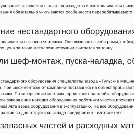
дование включается в план производства и изготавливается с ис
ования обязательно учитываются особенности перерабатываемого 
ение нестандартного оборудовани
авливается согласно чертежам. Оно включает в себя рамы, стойки
ло цена за такие металлоконструкции считается за тонну.
ли шеф-монтаж, пуска-наладка, о
нестандартного оборудования специалисты завода «Тульские Маши
а. При шеф-монтаже от компании-поставщика на объект прибывает 
азчика. По завершению монтажа, происходит настройка оборудован
сле завершения наладки оборудования работники участка проходят
ием Акта ввода оборудования в эксплуатацию. На всё оборудован
антии со дня отгрузки со склада предприятия - изготовителя.
 запасных частей и расходных ма