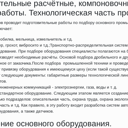
ительные расчётные, компоновочн
работы. Технологическая часть пр
ров проводит подготовительные работы по подбору основного пром
лючает:
билка, мельница, измельчитель и т.д.
р, грохот, вибросито и т.д.;Транспортно-распределительная систем
дование. При подборе оборудования специалисты полагаются на 
изводят необходимые расчёты. Основой подбора дробильного и др
нное от заказчика.После подбора промышленной техники и провед
 привязку оборудования к имеющемуся цеху (если такой существуе
т следующие документы: габаритные размеры технологической лин
тов.
нженерных коммуникаций - электроэнергии, газа, воды и т. д.
стандартное оборудование. Следующим этапом является создание
ько подразделов: описательная часть, охрана труда, охрана эколог
асть и т.д. Как правило, в эту работу входит разработка систем ав
удования, а также датчиков.
ение основного оборудования.