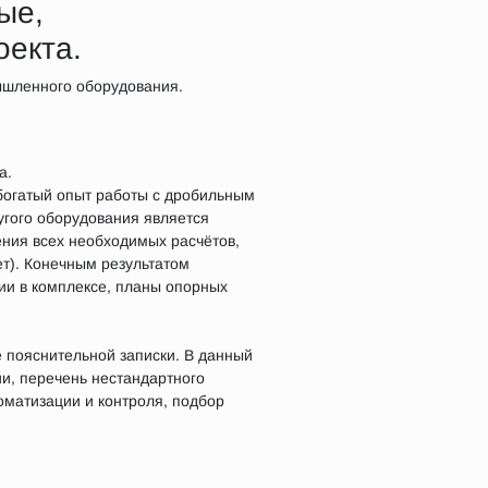
ые,
оекта.
ышленного оборудования.
а.
богатый опыт работы с дробильным
угого оборудования является
ения всех необходимых расчётов,
т). Конечным результатом
ии в комплексе, планы опорных
 пояснительной записки. В данный
ии, перечень нестандартного
томатизации и контроля, подбор