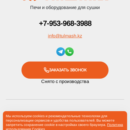
Печи и оборудование для сушки
+7-953-968-3988
info
@
tulmash.kz
ЗАКАЗАТЬ ЗВОНОК
Снято с производства
2012-2026 Компания «Тульские Машины» ® Все права
Мы используем cookies и рекомендательные технологии для
персонализации сервисов и удобства пользователей. Вы можете
защищены
запретить сохранение cookie в настройках своего браузера.
Политика
использования Cookies