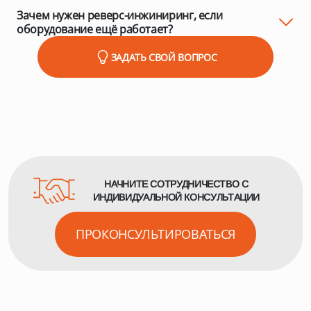
коррозии или износе мы восстанавливаем
Зачем нужен реверс-инжиниринг, если
номинальные размеры.
оборудование ещё работает?
Он позволяет создать точную конструкторскую
ЗАДАТЬ СВОЙ ВОПРОС
документацию для устаревших или импортных узлов,
что критично при ремонте, модернизации или
локализации производства.
НАЧНИТЕ СОТРУДНИЧЕСТВО С
ИНДИВИДУАЛЬНОЙ КОНСУЛЬТАЦИИ
ПРОКОНСУЛЬТИРОВАТЬСЯ