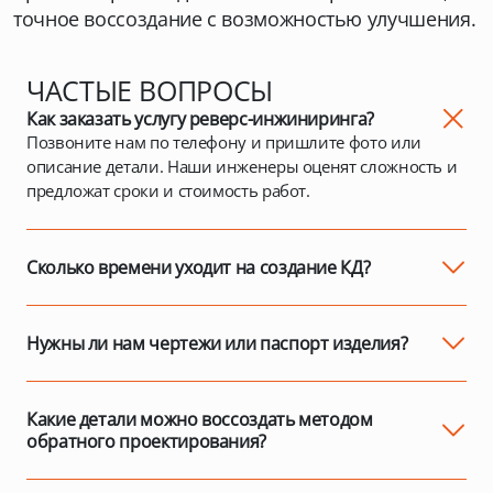
точное воссоздание с возможностью улучшения.
ЧАСТЫЕ ВОПРОСЫ
Как заказать услугу реверс-инжиниринга?
Позвоните нам по телефону и пришлите фото или
описание детали. Наши инженеры оценят сложность и
предложат сроки и стоимость работ.
Сколько времени уходит на создание КД?
От 5 рабочих дней для простых деталей до 2–3 недель
для сложных узлов. Мы согласовываем этапы и выдаём
документацию в форматах, совместимых с вашей САПР.
Нужны ли нам чертежи или паспорт изделия?
Нет. Достаточно предоставить физический образец -
даже частично повреждённый. Мы проводим 3D-
сканирование и создаём модель с учётом условий
Какие детали можно воссоздать методом
эксплуатации.
обратного проектирования?
Любые - от корпусов барабанов и опорных роликов до
элементов рубашки с водяным охлаждением. Даже при