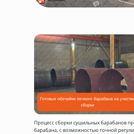
Готовые обечайки печного барабана на участк
сборки
Процесс сборки сушильных барабанов пр
барабана, с возможностью точной регули