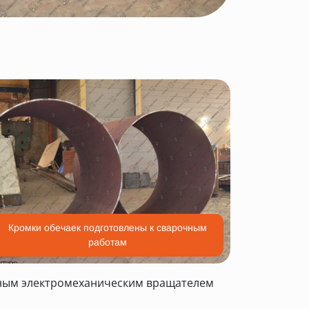
Кромки обечаек подготовлены к сварочным
работам
нным электромеханическим вращателем