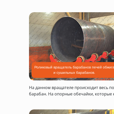
Роликовый вращатель барабанов печей обжиг
и сушильных барабанов.
На данном вращателе происходит весь п
барабан. На опорные обечайки, которые 