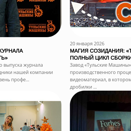
20 января 2026
ЖУРНАЛА
МАГИЯ СОЗИДАНИЯ: «
ТЬ»
ПОЛНЫЙ ЦИКЛ СБОРКИ
о выпуска журнала
Завод «Тульские Машины»
дники нашей компании
производственного проце
ень профе...
видеоматериал, в которо
дробилки ...