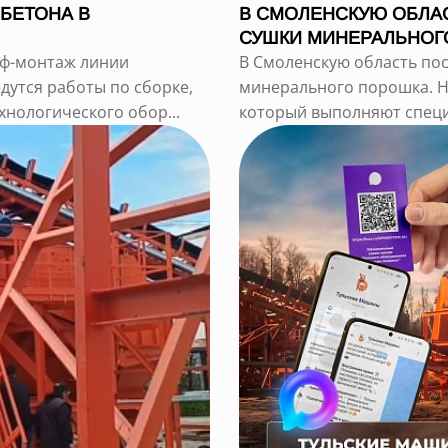
БЕТОНА В
В СМОЛЕНСКУЮ ОБЛАС
СУШКИ МИНЕРАЛЬНОГ
еф-монтаж линии
В Смоленскую область пос
дутся работы по сборке,
минерального порошка. Н
нологического обор...
который выполняют специа