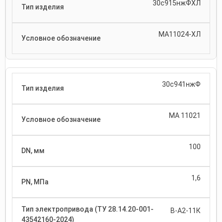
30с915нжФХЛ
МА11024-ХЛ
30с941нжФ
МА 11021
100
1,6
В-А2-11К