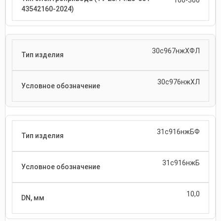
30с967нжХФЛ
30с976нжХЛ
31с916нжБФ
31с916нжБ
10,0