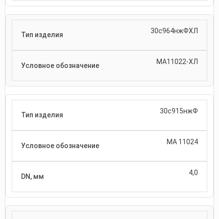
30с964нжФХЛ
МА11022-ХЛ
30с915нжФ
МА 11024
4,0