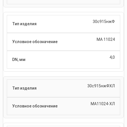
30с915нжФ
МА 11024
4,0
30с915нжФХЛ
МА11024-ХЛ