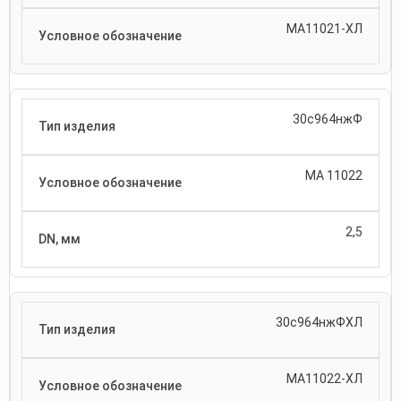
МА11021-ХЛ
30с964нжФ
МА 11022
2,5
30с964нжФХЛ
МА11022-ХЛ