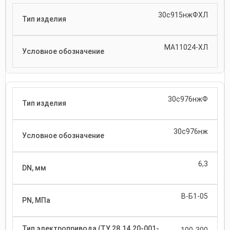
30с915нжФХЛ
МА11024-ХЛ
30с976нжФ
30с976нж
6,3
В-Б1-05
100-300