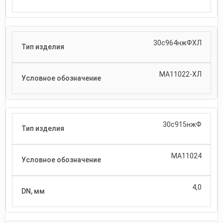
30с964нжФХЛ
МА11022-ХЛ
30с915нжФ
МА11024
4,0