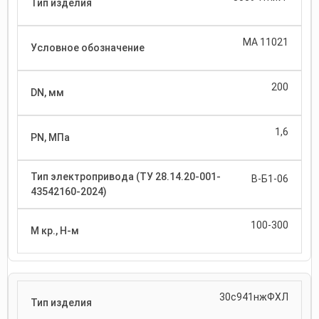
МА 11021
200
1,6
В-Б1-06
100-300
30с941нжФХЛ