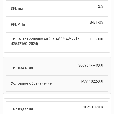
2,5
В-Б1-05
100-300
30с964нжФХЛ
МА11022-ХЛ
30с915нжФ