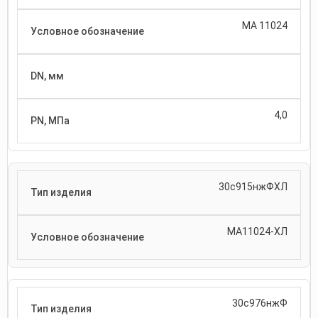
МА 11024
4,0
30с915нжФХЛ
МА11024-ХЛ
30с976нжФ