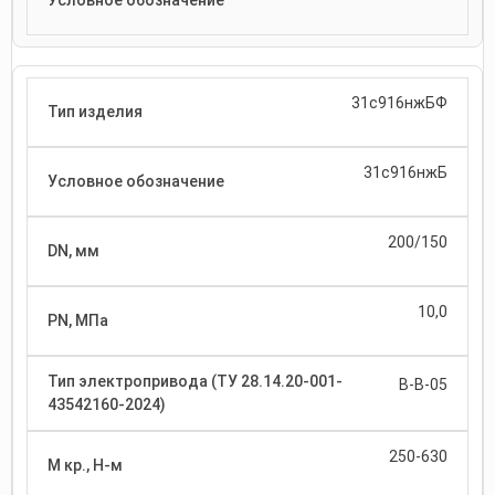
31с916нжБФ
31с916нжБ
200/150
10,0
В-В-05
250-630