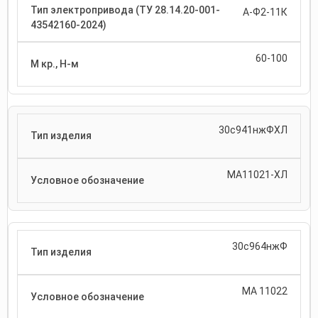
А-Ф2-11К
60-100
30с941нжФХЛ
МА11021-ХЛ
30с964нжФ
МА 11022