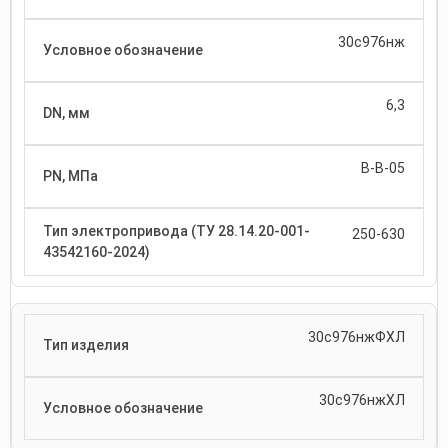
30с976нж
6,3
В-В-05
250-630
30с976нжФХЛ
30с976нжХЛ