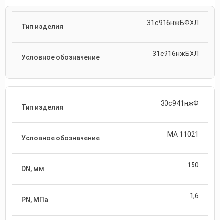
31с916нжБФХЛ
31с916нжБХЛ
30с941нжФ
МА 11021
150
1,6