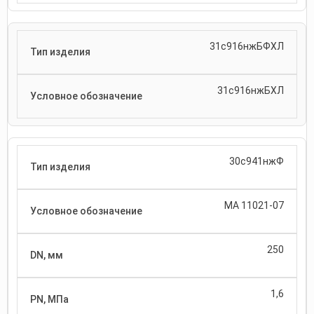
31с916нжБФХЛ
31с916нжБХЛ
30с941нжФ
МА 11021-07
250
1,6