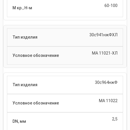
60-100
30с941нжФХЛ
МА 11021-ХЛ
30с964нжФ
МА 11022
2,5