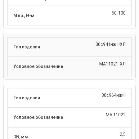
60-100
30с941нжФХЛ
МА11021-ХЛ
30с964нжФ
МА 11022
2,5