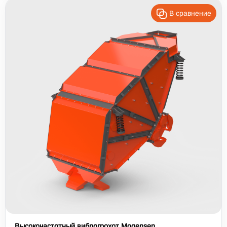
В сравнение
Высокочастотный виброгрохот Mogensen