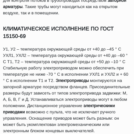
для контроля потоков в трубопроводах посредством
запорной
арматуры
. Такие трубы могут находиться как на открытом
воздухе, так и в помещении.
КЛИМАТИЧЕСКОЕ ИСПОЛНЕНИЕ ПО ГОСТ
15150-69
У1, У2 – температура окружающей среды от +40 до –45 ° С
УХЛ1, УХЛ2 – температура окружающей среды от +40 до –60 °
С Т1, Т2 – температура окружающей среды от +50 до –10 ° С
Стабильную работу электроприводом можно обеспечить при
температуре не ниже -70 ° С в исполнении УХЛ1 и УХЛ2 и + 60
° С в исполнении Т1 и Т2.
Электроприводы
монтируются на
запорной арматуре посредством фланцев. Присоединительные
размеры будут зависеть от типов электропривода задвижки: М,
А, Б, В, Г и Д. Устанавливаться электроприводы могут в любом
положении. Дистанционное управление
электрическими
приводами
возможно с пульта, что не исключает ручного
управления. Оснащение приводов может быть разным: он
может быть укомплектован электромеханическим или
электронным блоком концевых выключателей.