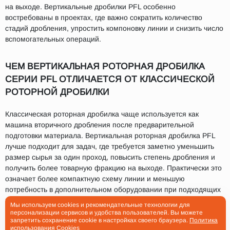
на выходе. Вертикальные дробилки PFL особенно
востребованы в проектах, где важно сократить количество
стадий дробления, упростить компоновку линии и снизить число
вспомогательных операций.
ЧЕМ ВЕРТИКАЛЬНАЯ РОТОРНАЯ ДРОБИЛКА
СЕРИИ PFL ОТЛИЧАЕТСЯ ОТ КЛАССИЧЕСКОЙ
РОТОРНОЙ ДРОБИЛКИ
Классическая роторная дробилка чаще используется как
машина вторичного дробления после предварительной
подготовки материала. Вертикальная роторная дробилка PFL
лучше подходит для задач, где требуется заметно уменьшить
размер сырья за один проход, повысить степень дробления и
получить более товарную фракцию на выходе. Практически это
означает более компактную схему линии и меньшую
потребность в дополнительном оборудовании при подходящих
характеристиках исходного материала.
Мы используем cookies и рекомендательные технологии для
персонализации сервисов и удобства пользователей. Вы можете
Если задача состоит не просто в том, чтобы встроить еще одну
запретить сохранение cookie в настройках своего браузера.
Политика
использования Cookies