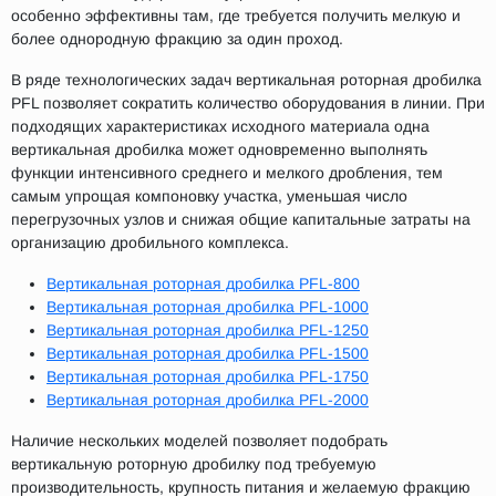
особенно эффективны там, где требуется получить мелкую и
более однородную фракцию за один проход.
В ряде технологических задач вертикальная роторная дробилка
PFL позволяет сократить количество оборудования в линии. При
подходящих характеристиках исходного материала одна
вертикальная дробилка может одновременно выполнять
функции интенсивного среднего и мелкого дробления, тем
самым упрощая компоновку участка, уменьшая число
перегрузочных узлов и снижая общие капитальные затраты на
организацию дробильного комплекса.
Вертикальная роторная дробилка PFL-800
Вертикальная роторная дробилка PFL-1000
Вертикальная роторная дробилка PFL-1250
Вертикальная роторная дробилка PFL-1500
Вертикальная роторная дробилка PFL-1750
Вертикальная роторная дробилка PFL-2000
Наличие нескольких моделей позволяет подобрать
вертикальную роторную дробилку под требуемую
производительность, крупность питания и желаемую фракцию