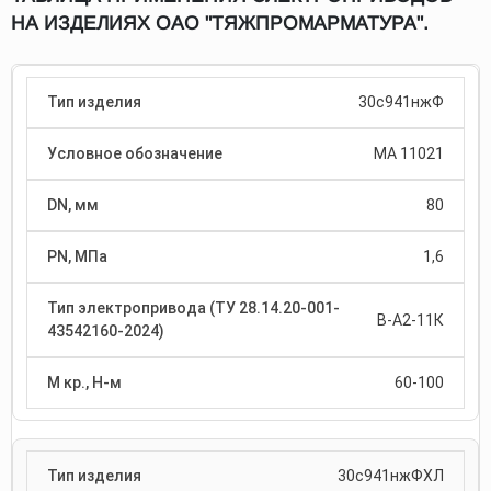
НА ИЗДЕЛИЯХ ОАО "ТЯЖПРОМАРМАТУРА".
30с941нжФ
МА 11021
80
1,6
В-А2-11К
60-100
30с941нжФХЛ