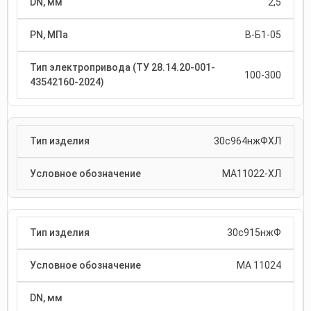
2,5
В-Б1-05
100-300
30с964нжФХЛ
МА11022-ХЛ
30с915нжФ
МА 11024