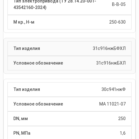
В-В-05
250-630
31с916нжБФХЛ
31с916нжБХЛ
30с941нжФ
МА 11021-07
250
1,6