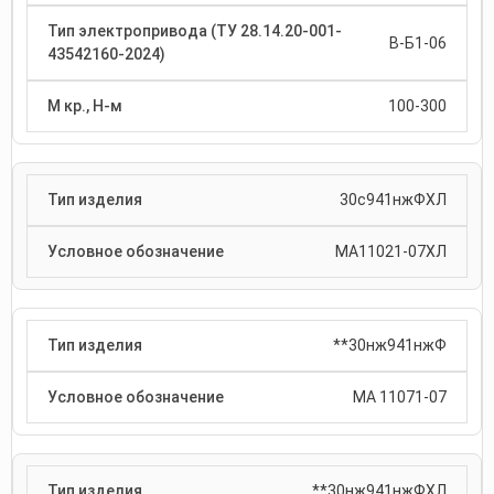
В-Б1-06
100-300
30с941нжФХЛ
МА11021-07ХЛ
**30нж941нжФ
МА 11071-07
**30нж941нжФХЛ