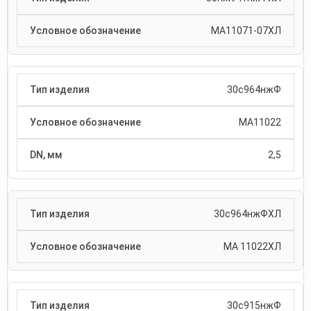
МА11071-07ХЛ
30с964нжФ
МА11022
2,5
30с964нжФХЛ
МА 11022ХЛ
30с915нжФ