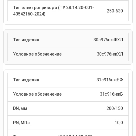
250-630
30с976нжФХЛ
30с976нжХЛ
31с916нжБФ
31с916нжБ
200/150
10,0