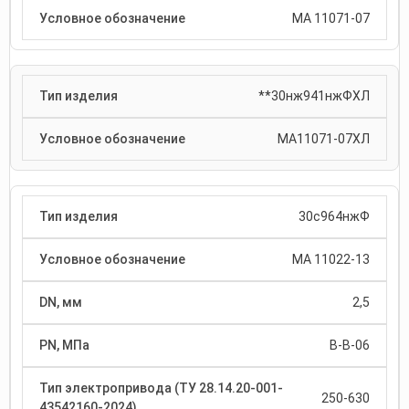
МА 11071-07
**30нж941нжФХЛ
МА11071-07ХЛ
30с964нжФ
МА 11022-13
2,5
В-В-06
250-630