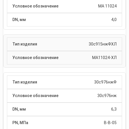
МА 11024
4,0
30с915нжФХЛ
МА11024-ХЛ
30с976нжФ
30с976нж
6,3
В-В-05