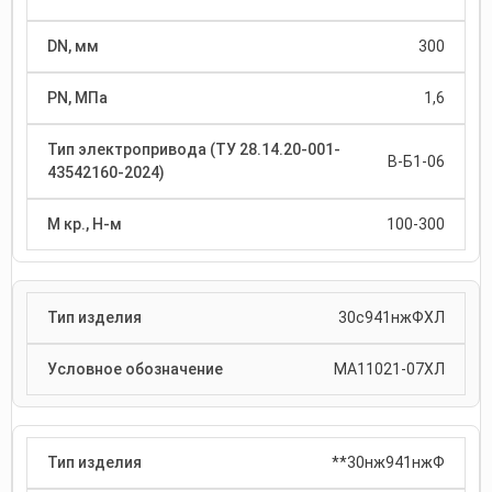
300
1,6
В-Б1-06
100-300
30с941нжФХЛ
МА11021-07ХЛ
**30нж941нжФ