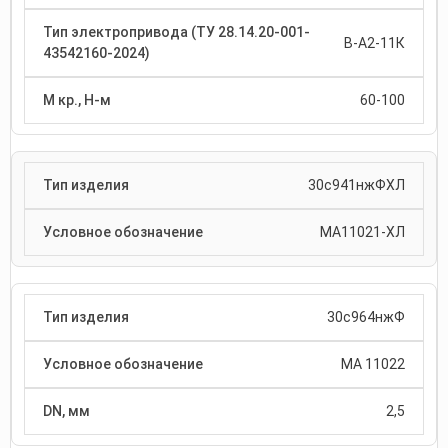
В-А2-11К
60-100
30с941нжФХЛ
МА11021-ХЛ
30с964нжФ
МА 11022
2,5