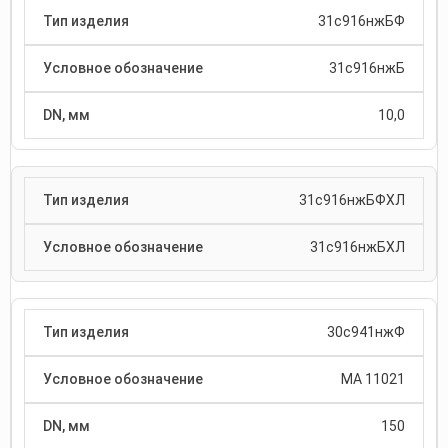
31с916нжБФ
31с916нжБ
10,0
31с916нжБФХЛ
31с916нжБХЛ
30с941нжФ
МА 11021
150