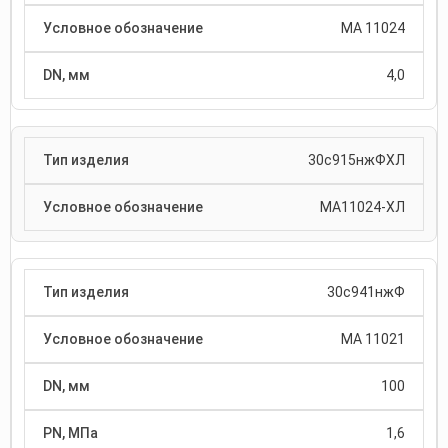
МА 11024
4,0
30с915нжФХЛ
МА11024-ХЛ
30с941нжФ
МА 11021
100
1,6