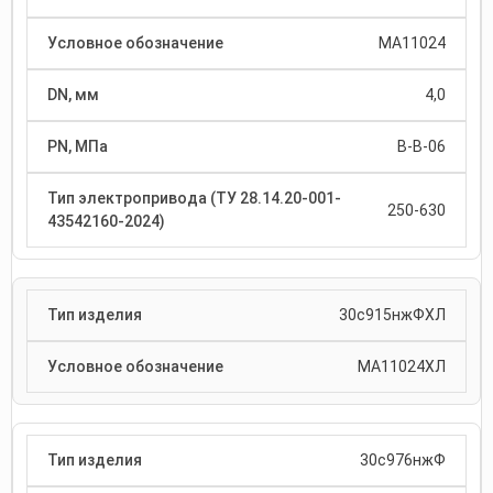
МА11024
4,0
В-В-06
250-630
30с915нжФХЛ
МА11024ХЛ
30с976нжФ