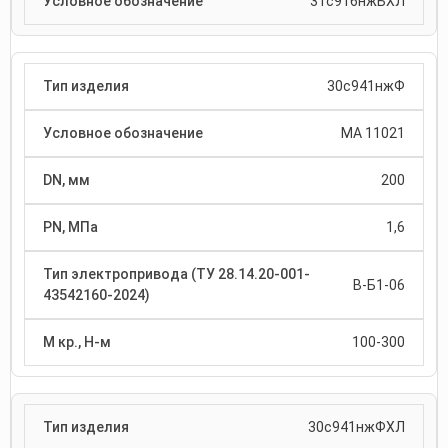
31с916нжБХЛ
30с941нжФ
МА 11021
200
1,6
В-Б1-06
100-300
30с941нжФХЛ