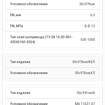
30с976нж
6,3
В-В-12
630-1000
30с976нжФХЛ
30с976нжХЛ
30с941нжФ
МА 11021-07