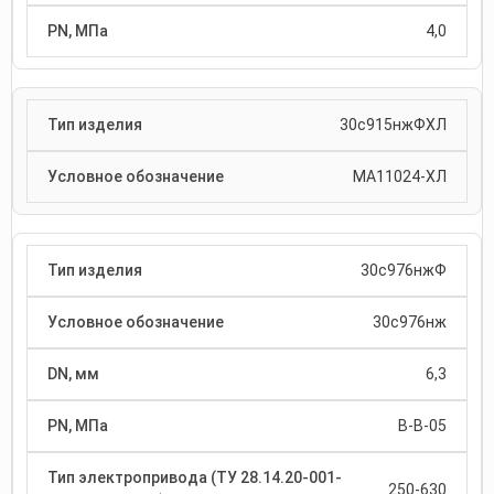
4,0
30с915нжФХЛ
МА11024-ХЛ
30с976нжФ
30с976нж
6,3
В-В-05
250-630