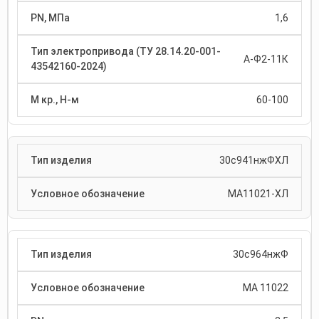
1,6
А-Ф2-11К
60-100
30с941нжФХЛ
МА11021-ХЛ
30с964нжФ
МА 11022