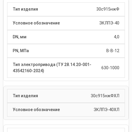
30с915нжФ
ЗКЛПЭ-40
4,0
В-В-12
630-1000
30с915нжФХЛ
ЗКЛПЭ-40ХЛ