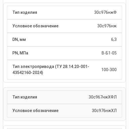
30с976нжФ
30с976нж
6,3
В-Б1-05
100-300
30с967нжХФЛ
30с976нжХЛ