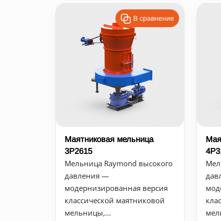
В сравнение
Маятниковая мельница
Мая
3Р2615
4Р3
Мельница Raymond высокого
Мел
давления —
дав
модернизированная версия
мод
классической маятниковой
кла
мельницы,...
мел