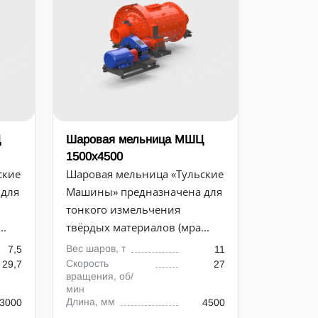
Ц
Шаровая мельница МШЦ
1500х4500
ские
Шаровая мельница «Тульские
 для
Машины» предназначена для
тонкого измельчения
..
твёрдых материалов (мра...
Вес шаров, т
7,5
11
Скорость
29,7
27
вращения, об/
мин
Длина, мм
3000
4500