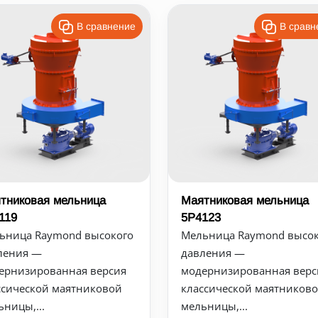
В сравнение
В сравн
тниковая мельница
Маятниковая мельница
119
5Р4123
ьница Raymond высокого
Мельница Raymond высок
ления —
давления —
ернизированная версия
модернизированная верс
ссической маятниковой
классической маятников
ьницы,...
мельницы,...