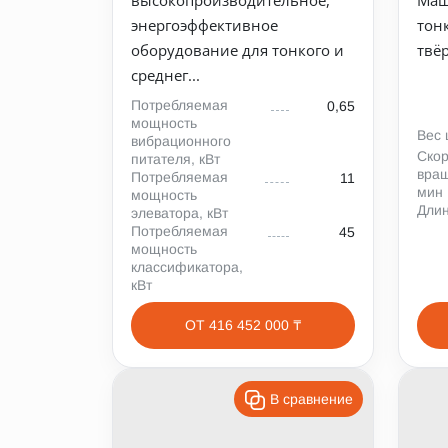
энергоэффективное
тон
оборудование для тонкого и
твё
среднег...
Потребляемая
0,65
мощность
Вес 
вибрационного
Скор
питателя, кВт
вращ
Потребляемая
11
мин
мощность
Длин
элеватора, кВт
Потребляемая
45
мощность
классификатора,
кВт
ОТ 416 452 000 ₸
В сравнение