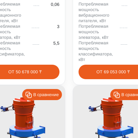
ребляемая
Потребляемая
0,06
ность
мощность
ационного
вибрационного
теля, кВт
питателя, кВт
ребляемая
Потребляемая
3
ность
мощность
атора, кВт
элеватора, кВт
ребляемая
Потребляемая
5,5
ность
мощность
сификатора,
классификатора,
кВт
ОТ 50 678 000 ₸
ОТ 69 053 000 ₸
В сравнение
В сравн