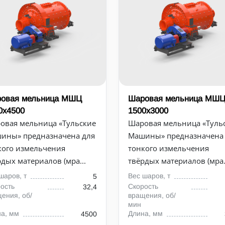
овая мельница МШЦ
Шаровая мельница МШ
0х4500
1500х3000
овая мельница «Тульские
Шаровая мельница «Туль
ины» предназначена для
Машины» предназначена
кого измельчения
тонкого измельчения
рдых материалов (мра...
твёрдых материалов (мра.
шаров, т
Вес шаров, т
5
ость
Скорость
32,4
ения, об/
вращения, об/
мин
а, мм
Длина, мм
4500