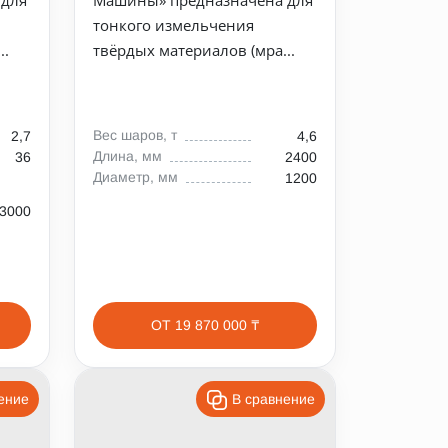
тонкого измельчения
..
твёрдых материалов (мра...
Вес шаров, т
2,7
4,6
Длина, мм
36
2400
Диаметр, мм
1200
3000
ОТ 19 870 000 ₸
ение
В сравнение