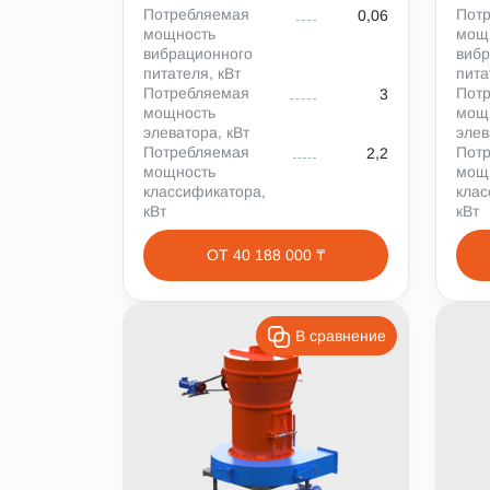
Потребляемая
Пот
0,06
мощность
мощ
вибрационного
вибр
питателя, кВт
пита
Потребляемая
Пот
3
мощность
мощ
элеватора, кВт
элев
Потребляемая
Пот
2,2
мощность
мощ
классификатора,
клас
кВт
кВт
ОТ 40 188 000 ₸
В сравнение