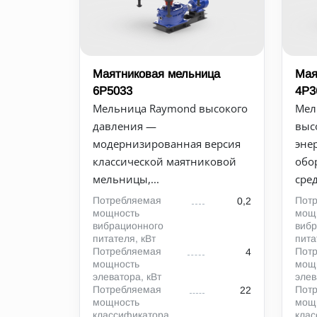
Маятниковая мельница
Мая
6Р5033
4Р3
Мельница Raymond высокого
Мел
давления —
выс
модернизированная версия
эне
классической маятниковой
обо
мельницы,...
сред
Потребляемая
Пот
0,2
мощность
мощ
вибрационного
вибр
питателя, кВт
пита
Потребляемая
Пот
4
мощность
мощ
элеватора, кВт
элев
Потребляемая
Пот
22
мощность
мощ
классификатора,
клас