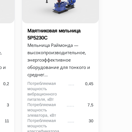
Маятниковая мельница
5Р5230С
Мельница Раймонда —
,
высокопроизводительное,
энергоэффективное
о и
оборудование для тонкого и
среднег...
Потребляемая
0,2
0,45
мощность
вибрационного
питателя, кВт
Потребляемая
3
7,5
мощность
элеватора, кВт
Потребляемая
11
30
мощность
классификатора,