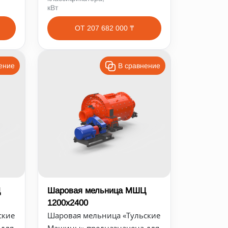
кВт
ОТ 207 682 000 ₸
ение
В сравнение
Ц
Шаровая мельница МШЦ
1200х2400
ские
Шаровая мельница «Тульские
 для
Машины» предназначена для