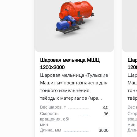
Шаровая мельница МШЦ
Шар
1200х3000
120
Шаровая мельница «Тульские
Шар
Машины» предназначена для
Маш
тонкого измельчения
тон
твёрдых материалов (мра...
твё
Вес шаров, т
Вес 
3,5
Скорость
Скор
36
вращения, об/
вращ
мин
мин
Длина, мм
Длин
3000