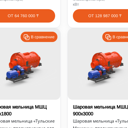
кВт
ОТ 64 760 000 ₸
ОТ 128 987 000 ₸
В сравнение
В сравн
овая мельница МШЦ
Шаровая мельница МШ
х1800
900х3000
овая мельница «Тульские
Шаровая мельница «Туль
ины» предназначена для
Машины» предназначена