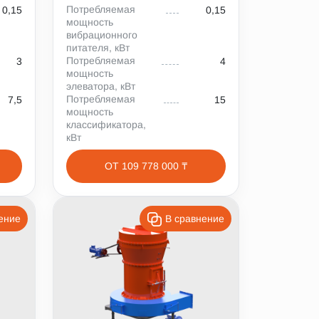
Потребляемая
0,15
0,15
мощность
вибрационного
питателя, кВт
Потребляемая
3
4
мощность
элеватора, кВт
Потребляемая
7,5
15
мощность
классификатора,
кВт
ОТ 109 778 000 ₸
ение
В сравнение