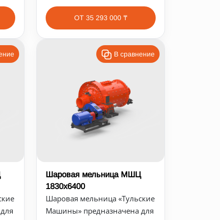
ОТ 35 293 000 ₸
ение
В сравнение
Ц
Шаровая мельница МШЦ
1830х6400
ские
Шаровая мельница «Тульские
 для
Машины» предназначена для