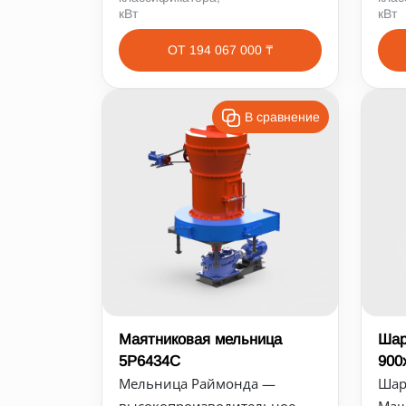
кВт
кВт
ОТ 194 067 000 ₸
В сравнение
Маятниковая мельница
Шар
5Р6434С
900
Мельница Раймонда —
Шар
высокопроизводительное,
Маш