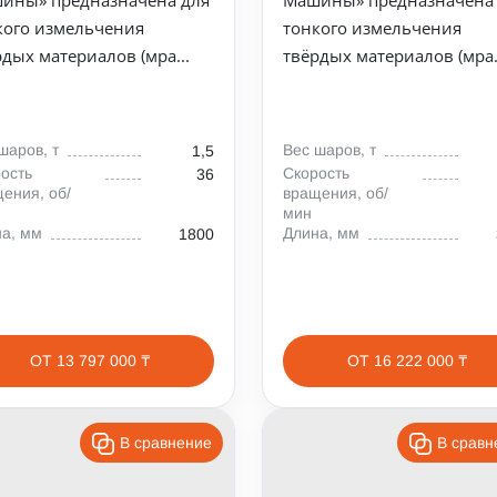
кого измельчения
тонкого измельчения
рдых материалов (мра...
твёрдых материалов (мра.
шаров, т
Вес шаров, т
1,5
ость
Скорость
36
ения, об/
вращения, об/
мин
а, мм
Длина, мм
1800
ОТ 13 797 000 ₸
ОТ 16 222 000 ₸
В сравнение
В сравн