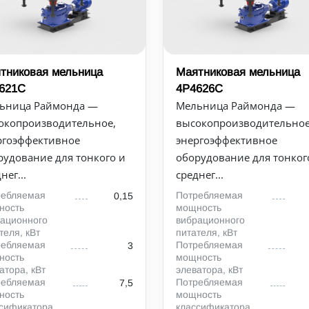
тниковая мельница
Маятниковая мельница
621С
4Р4626С
ьница Раймонда —
Мельница Раймонда —
окопроизводительное,
высокопроизводительное
ргоэффективное
энергоэффективное
рудование для тонкого и
оборудование для тонког
нег...
среднег...
ребляемая
Потребляемая
0,15
ность
мощность
ационного
вибрационного
теля, кВт
питателя, кВт
ребляемая
Потребляемая
3
ность
мощность
атора, кВт
элеватора, кВт
ребляемая
Потребляемая
7,5
ность
мощность
сификатора,
классификатора,