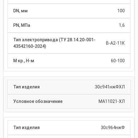
100
1,6
В-А2-11К
60-100
30с941нжФХЛ
МА11021-ХЛ
30с964нжФ