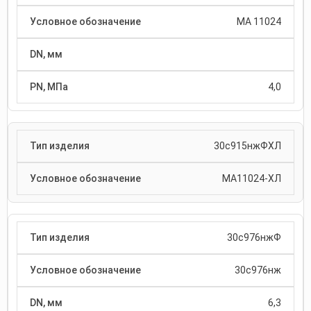
МА 11024
4,0
30с915нжФХЛ
МА11024-ХЛ
30с976нжФ
30с976нж
6,3