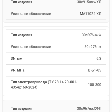
30с915нжФХЛ
МА11024-ХЛ
30с976нжФ
30с976нж
6,3
В-Б1-05
100-300
30с967нжХФЛ