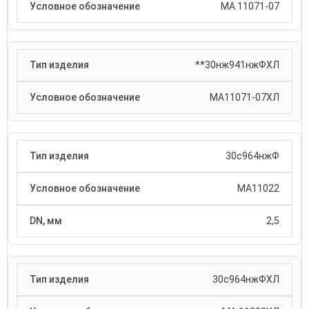
МА 11071-07
**30нж941нжФХЛ
МА11071-07ХЛ
30с964нжФ
МА11022
2,5
30с964нжФХЛ