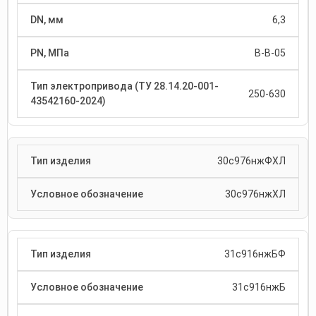
6,3
В-В-05
250-630
30с976нжФХЛ
30с976нжХЛ
31с916нжБФ
31с916нжБ