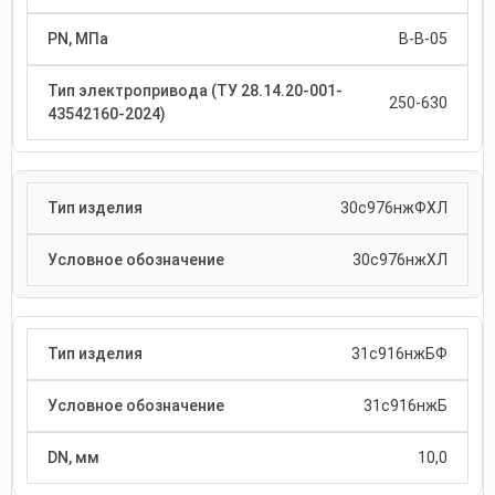
В-В-05
250-630
30с976нжФХЛ
30с976нжХЛ
31с916нжБФ
31с916нжБ
10,0