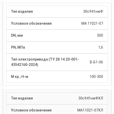
30с941нжФ
МА 11021-07
300
1,6
В-Б1-06
100-300
30с941нжФХЛ
МА11021-07ХЛ