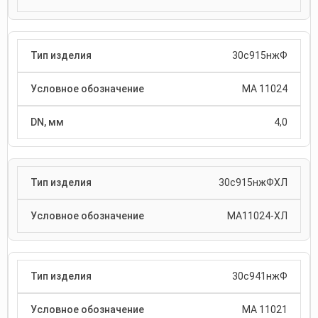
30с915нжФ
МА 11024
4,0
30с915нжФХЛ
МА11024-ХЛ
30с941нжФ
МА 11021