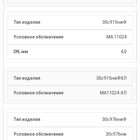
30с915нжФ
МА 11024
4,0
30с915нжФХЛ
МА11024-ХЛ
30с976нжФ
30с976нж