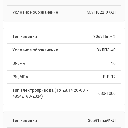
МА11022-07ХЛ
30с915нжФ
ЗКЛПЭ-40
4,0
В-В-12
630-1000
30с915нжФХЛ