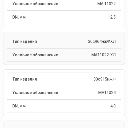
МА 11022
2,5
30с964нжФХЛ
МА11022-ХЛ
30с915нжФ
МА11024
4,0