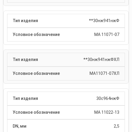
**30нж941нжФ
МА 11071-07
**30нж941нжФХЛ
МА11071-07ХЛ
30с964нжФ
МА 11022-13
2,5