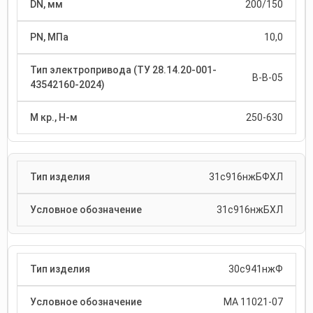
200/150
10,0
В-В-05
250-630
31с916нжБФХЛ
31с916нжБХЛ
30с941нжФ
МА 11021-07