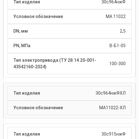
30с964нжФ
МА 11022
2,5
В-Б1-05
100-300
30с964нжФХЛ
МА11022-ХЛ
30с915нжФ