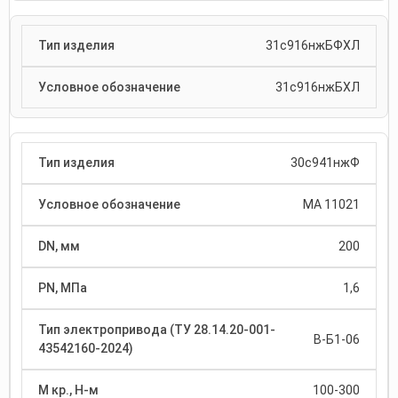
31с916нжБФХЛ
31с916нжБХЛ
30с941нжФ
МА 11021
200
1,6
В-Б1-06
100-300