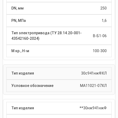
250
1,6
В-Б1-06
100-300
30с941нжФХЛ
МА11021-07ХЛ
**30нж941нжФ