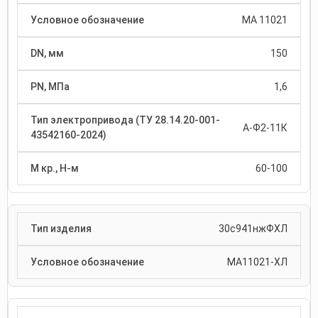
МА 11021
150
1,6
А-Ф2-11К
60-100
30с941нжФХЛ
МА11021-ХЛ