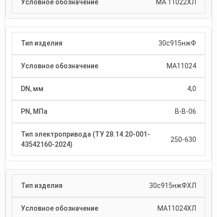
МА 11022ХЛ
30с915нжФ
МА11024
4,0
В-В-06
250-630
30с915нжФХЛ
МА11024ХЛ