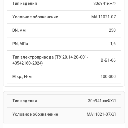
30с941нжФ
МА 11021-07
250
1,6
В-Б1-06
100-300
30с941нжФХЛ
МА11021-07ХЛ