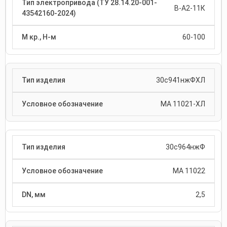
В-А2-11К
60-100
30с941нжФХЛ
МА 11021-ХЛ
30с964нжФ
МА 11022
2,5