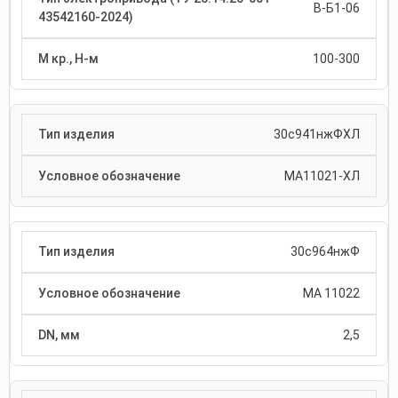
В-Б1-06
100-300
30с941нжФХЛ
МА11021-ХЛ
30с964нжФ
МА 11022
2,5