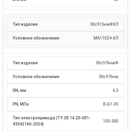
30с915нжФХЛ
МА11024-ХЛ
30с976нжФ
30с976нж
6,3
В-Б1-05
100-300