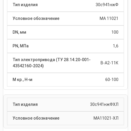
30с941нжФ
МА 11021
100
1,6
В-А2-11К
60-100
30с941нжФХЛ
МА11021-ХЛ