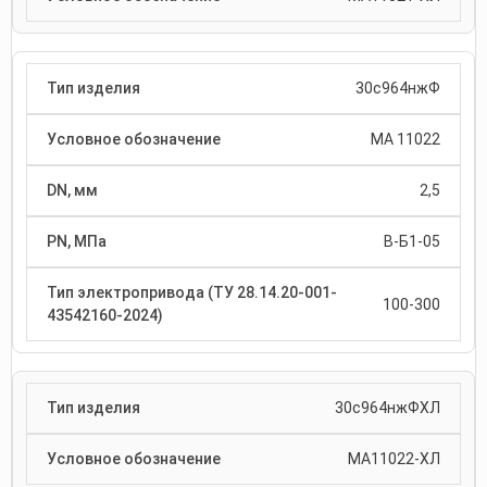
30с964нжФ
МА 11022
2,5
В-Б1-05
100-300
30с964нжФХЛ
МА11022-ХЛ