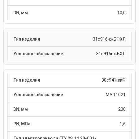
10,0
31с916нжБФХЛ
31с916нжБХЛ
30с941нжФ
МА 11021
200
1,6