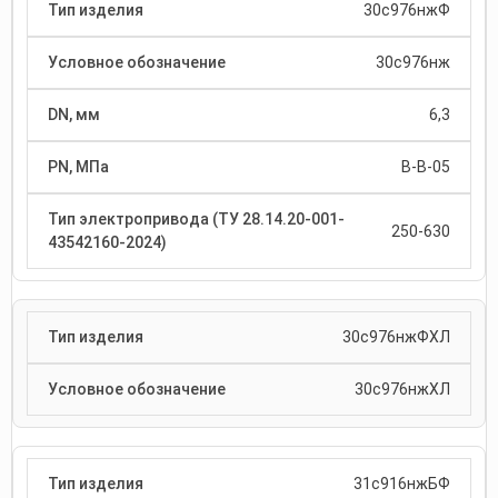
30с976нжФ
30с976нж
6,3
В-В-05
250-630
30с976нжФХЛ
30с976нжХЛ
31с916нжБФ