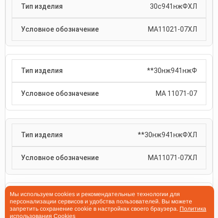
30с941нжФХЛ
МА11021-07ХЛ
**30нж941нжФ
МА 11071-07
**30нж941нжФХЛ
МА11071-07ХЛ
Мы используем cookies и рекомендательные технологии для
30с964нжФ
персонализации сервисов и удобства пользователей. Вы можете
запретить сохранение cookie в настройках своего браузера.
Политика
использования Cookies