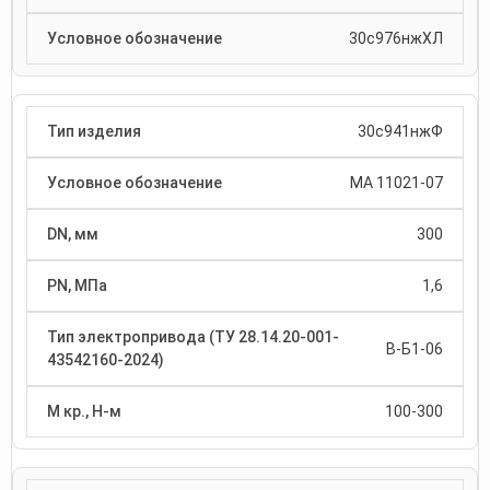
30с976нжХЛ
30с941нжФ
МА 11021-07
300
1,6
В-Б1-06
100-300