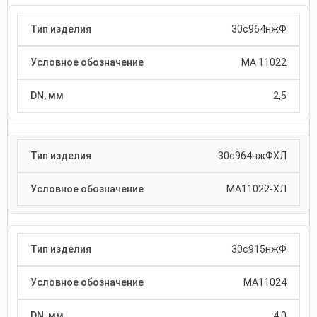
30с964нжФ
МА 11022
2,5
30с964нжФХЛ
МА11022-ХЛ
30с915нжФ
МА11024
4,0