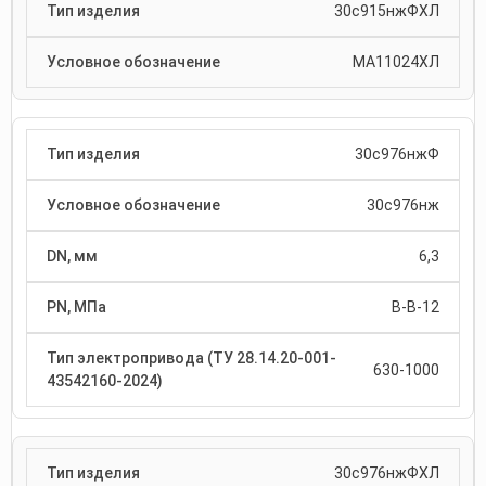
30с915нжФХЛ
МА11024ХЛ
30с976нжФ
30с976нж
6,3
В-В-12
630-1000
30с976нжФХЛ