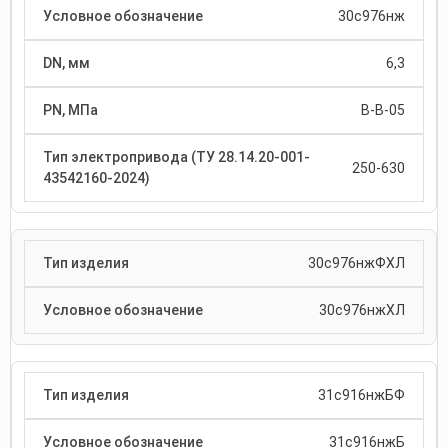
30с976нж
6,3
В-В-05
250-630
30с976нжФХЛ
30с976нжХЛ
31с916нжБФ
31с916нжБ