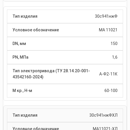
30с941нжФ
МА 11021
150
1,6
А-Ф2-11К
60-100
30с941нжФХЛ
МА11021-ХЛ