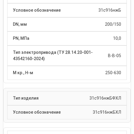
31с916нжБ
200/150
10,0
В-В-05
250-630
31с916нжБФХЛ
31с916нжБХЛ