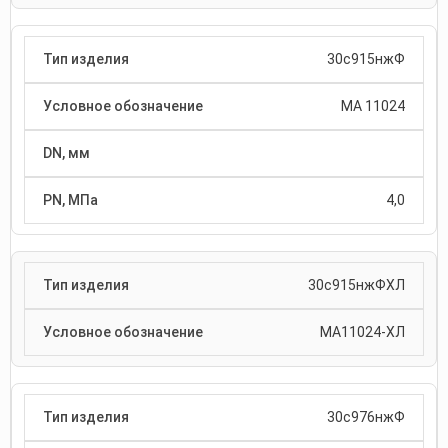
30с915нжФ
МА 11024
4,0
30с915нжФХЛ
МА11024-ХЛ
30с976нжФ