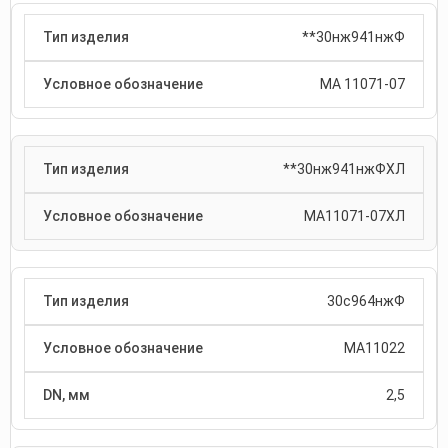
**30нж941нжФ
МА 11071-07
**30нж941нжФХЛ
МА11071-07ХЛ
30с964нжФ
МА11022
2,5