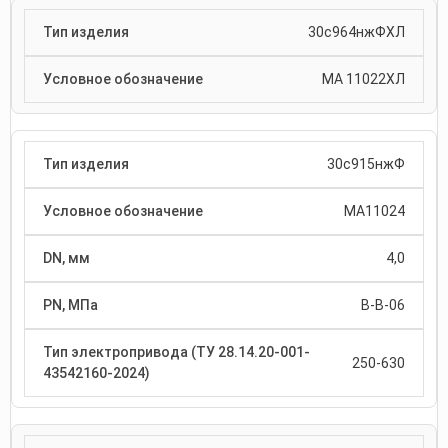
30с964нжФХЛ
МА 11022ХЛ
30с915нжФ
МА11024
4,0
В-В-06
250-630