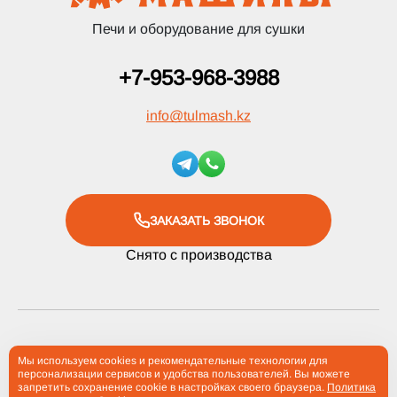
Печи и оборудование для сушки
+7-953-968-3988
info
@
tulmash.kz
ЗАКАЗАТЬ ЗВОНОК
Снято с производства
2012-2026 Компания «Тульские Машины» ® Все права
Мы используем cookies и рекомендательные технологии для
персонализации сервисов и удобства пользователей. Вы можете
защищены
запретить сохранение cookie в настройках своего браузера.
Политика