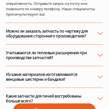
оперативность. Отправьте запрос на почту или
позвоните по номеру телефону. Наши специалисты
проконсультируют вас
Можно ли заказать запчасть по чертежу для
оборудования стороннего производителя?
Да, мы изготавливаем детали по вашим эскизам или
образцам - даже если печь не нашего производства.
Учитываются ли тепловые расширения при
производстве запчастей?
Обязательно. Например, крепление венца и бандажа
выполняется с учётом разницы между монтажной и
рабочей температурой, чтобы избежать деформаций и
Из каких материалов изготавливаются
краевых напряжений.
венцовые шестерни и бандажи?
Венцы делают из стали, бандажи - из
высокоуглеродистой стали. Это обеспечивает высокую
прочность и долгий срок службы даже при весе до 15
Какие запчасти для печей востребованы
тонн.
больше всего?
Наибольший спрос - на венцовые шестерни, бандажи и