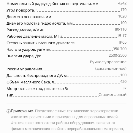
4242
Номинальный радиус действия по вертикали, мм
170
Угол поворота, °
1020
Диаметр основания, мм
100
Диаметр молотка гидромолота, мм
80-110
Расход масла, л/мин
15-17
Рабочее давление масла, МПа
IP65
Степень защиты главного двигателя
350-700
Частота ударов, уд/мин
2500-3500
Энергия удара, Дж
Ручное управление
(дистанционное)
Режим управления
100
Дальность беспроводного ДУ, м
420
Объем масляного бака, л
37
Мощность электродвигателя, кВт
Стационарный
Тип
Примечание.
Представленные технические характеристики
ⓘ
являются расчетными и приведены для справочных целей.
Фактические показатели работы оборудования зависят от
физико-механических свойств перерабатываемого материала,