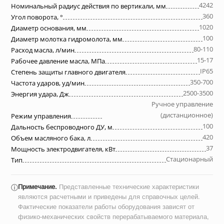
4242
Номинальный радиус действия по вертикали, мм
360
Угол поворота, °
1020
Диаметр основания, мм
100
Диаметр молотка гидромолота, мм
80-110
Расход масла, л/мин
15-17
Рабочее давление масла, МПа
IP65
Степень защиты главного двигателя
350-700
Частота ударов, уд/мин
2500-3500
Энергия удара, Дж
Ручное управление
(дистанционное)
Режим управления
100
Дальность беспроводного ДУ, м
420
Объем масляного бака, л
37
Мощность электродвигателя, кВт
Стационарный
Тип
Примечание.
Представленные технические характеристики
ⓘ
являются расчетными и приведены для справочных целей.
Фактические показатели работы оборудования зависят от
физико-механических свойств перерабатываемого материала,