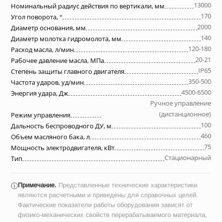
13000
Номинальный радиус действия по вертикали, мм
170
Угол поворота, °
2000
Диаметр основания, мм
140
Диаметр молотка гидромолота, мм
120-180
Расход масла, л/мин
20-21
Рабочее давление масла, МПа
IP65
Степень защиты главного двигателя
350-500
Частота ударов, уд/мин
4500-6500
Энергия удара, Дж
Ручное управление
(дистанционное)
Режим управления
100
Дальность беспроводного ДУ, м
460
Объем масляного бака, л
75
Мощность электродвигателя, кВт
Стационарный
Тип
Примечание.
Представленные технические характеристики
ⓘ
являются расчетными и приведены для справочных целей.
Фактические показатели работы оборудования зависят от
физико-механических свойств перерабатываемого материала,