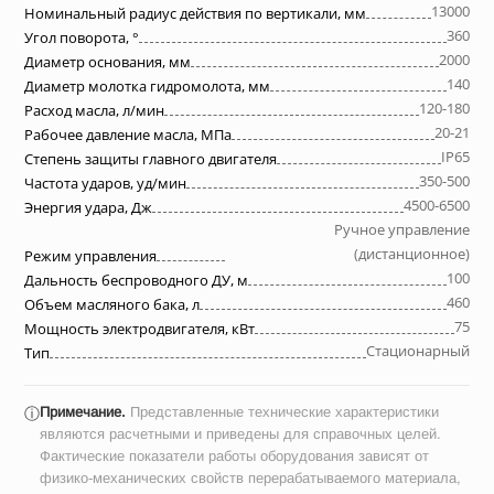
13000
Номинальный радиус действия по вертикали, мм
360
Угол поворота, °
2000
Диаметр основания, мм
140
Диаметр молотка гидромолота, мм
120-180
Расход масла, л/мин
20-21
Рабочее давление масла, МПа
IP65
Степень защиты главного двигателя
350-500
Частота ударов, уд/мин
4500-6500
Энергия удара, Дж
Ручное управление
(дистанционное)
Режим управления
100
Дальность беспроводного ДУ, м
460
Объем масляного бака, л
75
Мощность электродвигателя, кВт
Стационарный
Тип
Примечание.
Представленные технические характеристики
ⓘ
являются расчетными и приведены для справочных целей.
Фактические показатели работы оборудования зависят от
физико-механических свойств перерабатываемого материала,