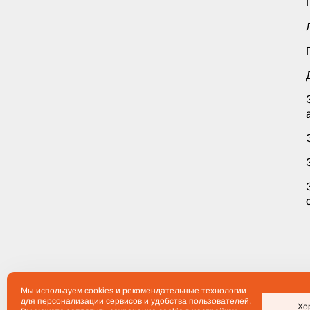
2012-2026 Компания «Тульские Машины» ® Все права з
Мы используем cookies и рекомендательные технологии
для персонализации сервисов и удобства пользователей.
Хо