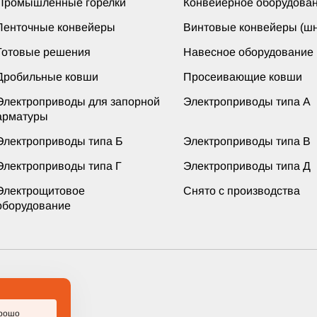
Промышленные горелки
Конвейерное оборудова
Ленточные конвейеры
Винтовые конвейеры (шн
Готовые решения
Навесное оборудование
Дробильные ковши
Просеивающие ковши
Электроприводы для запорной
Электроприводы типа А
арматуры
Электроприводы типа Б
Электроприводы типа В
Электроприводы типа Г
Электроприводы типа Д
Электрощитовое
Снято с производства
оборудование
ащищены
рошо