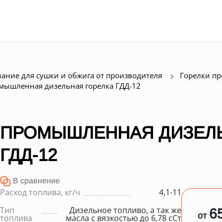
ание для сушки и обжига от производителя
Горелки п
мышленная дизельная горелка ГДД-12
ПРОМЫШЛЕННАЯ ДИЗЕЛЬ
ГДД-12
В сравнение
Расход топлива, кг/ч
4,1-11
Тип
Дизельное топливо, а так же
6
от
топлива
масла с вязкостью до 6,78 сСт