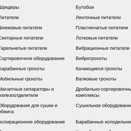
Шредеры
Бутобои
Питатели
Ленточные питатели
Шнековые питатели
Пластинчатые питатели
Секторные питатели
Лотковые питатели
Тарельчатые питатели
Вибрационные питатели
Сортировочное оборудование
Виброгрохоты
Барабанные грохоты
Качающиеся грохоты
Мобильные грохоты
Валковые грохоты
Магнитные сепараторы и
Дробильно-сортировочн
железоотделители
комплексы
Оборудование для сушки и
Сушильное оборудовани
обжига
Аспирационное оборудование
Барабанные холодильни