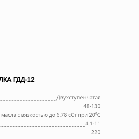
КА ГДД-12
Двухступенчатая
48-130
масла с вязкостью до 6,78 сСт при 20⁰С
4,1-11
220