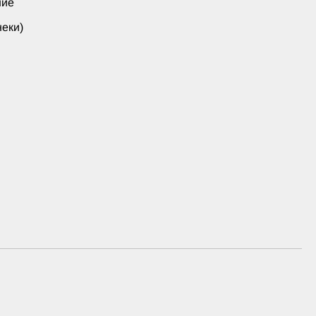
ние
еки)