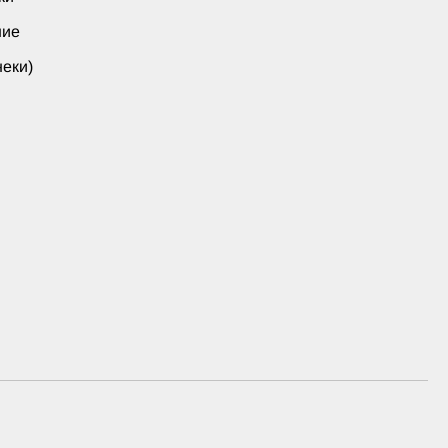
ние
еки)