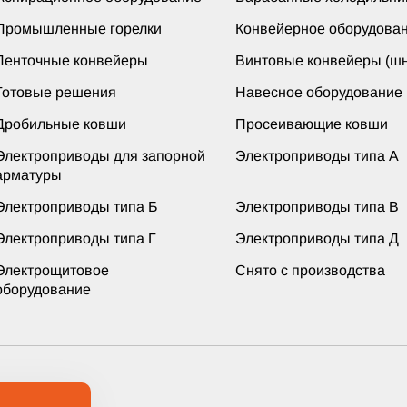
Промышленные горелки
Конвейерное оборудова
Ленточные конвейеры
Винтовые конвейеры (шн
Готовые решения
Навесное оборудование
Дробильные ковши
Просеивающие ковши
Электроприводы для запорной
Электроприводы типа А
арматуры
Электроприводы типа Б
Электроприводы типа В
Электроприводы типа Г
Электроприводы типа Д
Электрощитовое
Снято с производства
оборудование
ащищены