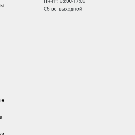
Пн-пт: 08:00-17:00
цы
Сб-вс: выходной
ые
е
ки