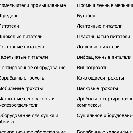
Измельчители промышленные
Промышленные мельни
Шредеры
Бутобои
Питатели
Ленточные питатели
Шнековые питатели
Пластинчатые питатели
Секторные питатели
Лотковые питатели
Тарельчатые питатели
Вибрационные питатели
Сортировочное оборудование
Виброгрохоты
Барабанные грохоты
Качающиеся грохоты
Мобильные грохоты
Валковые грохоты
Магнитные сепараторы и
Дробильно-сортировочн
железоотделители
комплексы
Оборудование для сушки и
Сушильное оборудовани
обжига
Аспирационное оборудование
Барабанные холодильни