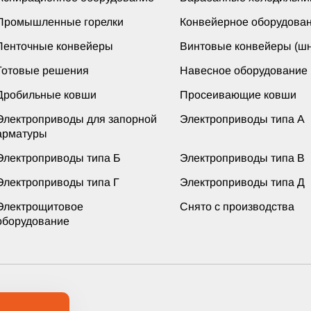
Промышленные горелки
Конвейерное оборудова
Ленточные конвейеры
Винтовые конвейеры (шн
Готовые решения
Навесное оборудование
Дробильные ковши
Просеивающие ковши
Электроприводы для запорной
Электроприводы типа А
арматуры
Электроприводы типа Б
Электроприводы типа В
Электроприводы типа Г
Электроприводы типа Д
Электрощитовое
Снято с производства
оборудование
ащищены