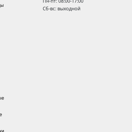
Пн-пт: 08:00-17:00
цы
Сб-вс: выходной
ые
е
ки