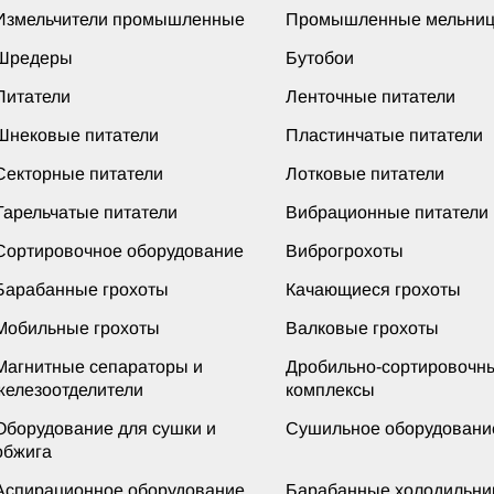
Измельчители промышленные
Промышленные мельни
Шредеры
Бутобои
Питатели
Ленточные питатели
Шнековые питатели
Пластинчатые питатели
Секторные питатели
Лотковые питатели
Тарельчатые питатели
Вибрационные питатели
Сортировочное оборудование
Виброгрохоты
Барабанные грохоты
Качающиеся грохоты
Мобильные грохоты
Валковые грохоты
Магнитные сепараторы и
Дробильно-сортировочн
железоотделители
комплексы
Оборудование для сушки и
Сушильное оборудовани
обжига
Аспирационное оборудование
Барабанные холодильни