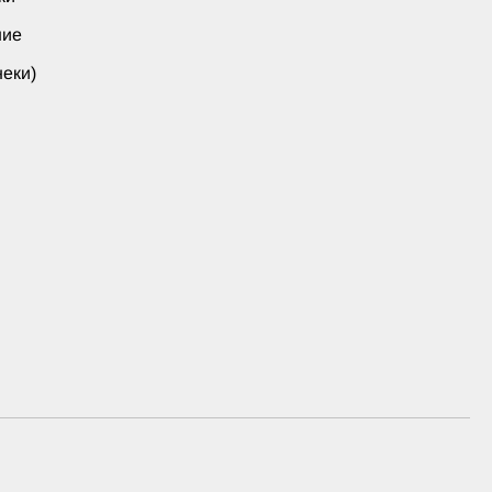
ние
еки)