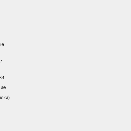
ые
е
ки
ние
еки)