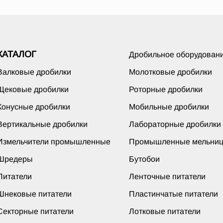
КАТАЛОГ
Дробильное оборудован
Валковые дробилки
Молотковые дробилки
Щековые дробилки
Роторные дробилки
Конусные дробилки
Мобильные дробилки
Вертикальные дробилки
Лабораторные дробилки
Измельчители промышленные
Промышленные мельни
Шредеры
Бутобои
Питатели
Ленточные питатели
Шнековые питатели
Пластинчатые питатели
Секторные питатели
Лотковые питатели