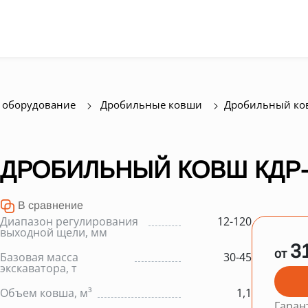
 оборудование
Дробильные ковши
Дробильный ко
ДРОБИЛЬНЫЙ КОВШ КДР-
В сравнение
Диапазон регулирования
12-120
выходной щели, мм
3
от
Базовая масса
30-45
экскаватора, т
Объем ковша, м³
1,1
Гаран