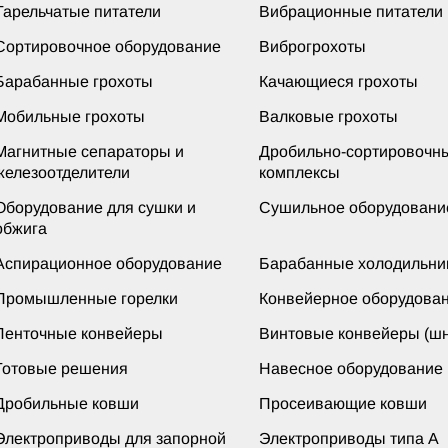
Тарельчатые питатели
Вибрационные питатели
Сортировочное оборудование
Виброгрохоты
Барабанные грохоты
Качающиеся грохоты
Мобильные грохоты
Валковые грохоты
Магнитные сепараторы и
Дробильно-сортировочн
железоотделители
комплексы
Оборудование для сушки и
Сушильное оборудовани
обжига
Аспирационное оборудование
Барабанные холодильни
Промышленные горелки
Конвейерное оборудова
Ленточные конвейеры
Винтовые конвейеры (шн
Готовые решения
Навесное оборудование
Дробильные ковши
Просеивающие ковши
Электроприводы для запорной
Электроприводы типа А