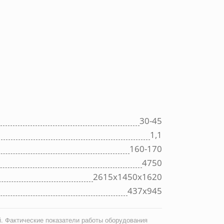
30-45
1,1
160-170
4750
2615х1450х1620
437х945
. Фактические показатели работы оборудования