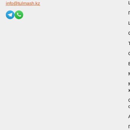
info
@
tulmash.kz