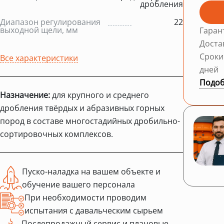
дробления
Диапазон регулирования
22
выходной щели, мм
Гаран
Доста
Сроки
Все характеристики
дней
Подоб
Назначение:
для крупного и среднего
дробления твёрдых и абразивных горных
пород в составе многостадийных дробильно-
сортировочных комплексов.
Пуско-наладка на вашем объекте и
обучение вашего персонала
При необходимости проводим
испытания с давальческим сырьем
Послепродажный сервис и плановые