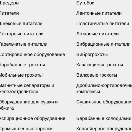
Шредеры
Бутобои
Питатели
Ленточные питатели
Шнековые питатели
Пластинчатые питатели
Секторные питатели
Лотковые питатели
Тарельчатые питатели
Вибрационные питатели
Сортировочное оборудование
Виброгрохоты
Барабанные грохоты
Качающиеся грохоты
Мобильные грохоты
Валковые грохоты
Магнитные сепараторы и
Дробильно-сортировочн
железоотделители
комплексы
Оборудование для сушки и
Сушильное оборудовани
обжига
Аспирационное оборудование
Барабанные холодильни
Промышленные горелки
Конвейерное оборудова