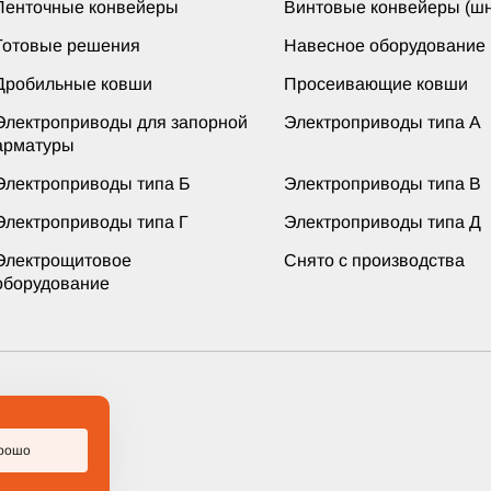
Ленточные конвейеры
Винтовые конвейеры (шн
Готовые решения
Навесное оборудование
Дробильные ковши
Просеивающие ковши
Электроприводы для запорной
Электроприводы типа А
арматуры
Электроприводы типа Б
Электроприводы типа В
Электроприводы типа Г
Электроприводы типа Д
Электрощитовое
Снято с производства
оборудование
ащищены
рошо