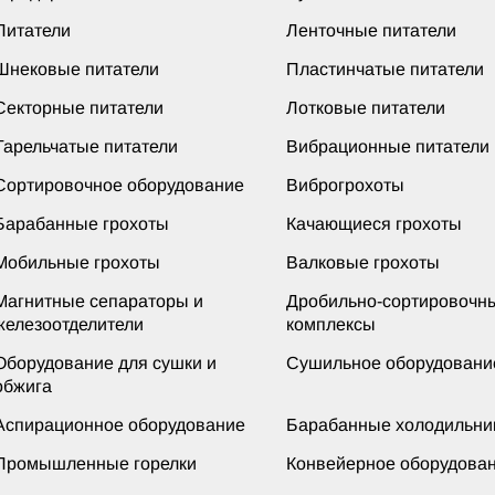
Питатели
Ленточные питатели
Шнековые питатели
Пластинчатые питатели
Секторные питатели
Лотковые питатели
Тарельчатые питатели
Вибрационные питатели
Сортировочное оборудование
Виброгрохоты
Барабанные грохоты
Качающиеся грохоты
Мобильные грохоты
Валковые грохоты
Магнитные сепараторы и
Дробильно-сортировочн
железоотделители
комплексы
Оборудование для сушки и
Сушильное оборудовани
обжига
Аспирационное оборудование
Барабанные холодильни
Промышленные горелки
Конвейерное оборудова