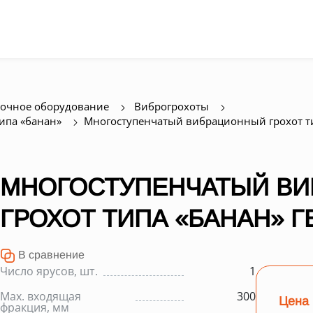
очное оборудование
Виброгрохоты
ипа «банан»
Многоступенчатый вибрационный грохот ти
МНОГОСТУПЕНЧАТЫЙ В
ГРОХОТ ТИПА «БАНАН» Г
В сравнение
Число ярусов, шт.
1
Max. входящая
300
Цена 
фракция, мм