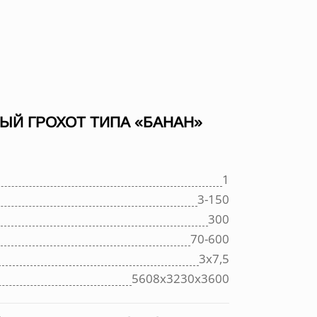
ЫЙ ГРОХОТ ТИПА «БАНАН»
1
3-150
300
70-600
3х7,5
5608х3230х3600