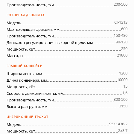
200-500
Производительность, т/ч
РОТОРНАЯ ДРОБИЛКА
CI-1313
Модель
600
Max. входящая фракция, мм
150-480
Производительность, т/ч
90-120
Диапазон регулирования выходной щели, мм
250
Мощность, кВт
21800
Масса, кг
ГЛАВНЫЙ КОНВЕЙЕР
1200
Ширина ленты, мм
10000
Длина конвейера, мм
15
Мощность, кВт
1,6
Скорость движения ленты, м/с
300-500
Производительность, т/ч
3150
Высота разгрузки, мм
ИНЕРЦИОННЫЙ ГРОХОТ
S5X1436-2
Модель
2х3,7
Мощность, кВт