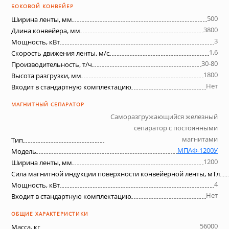
БОКОВОЙ КОНВЕЙЕР
500
Ширина ленты, мм
3800
Длина конвейера, мм
3
Мощность, кВт
1,6
Скорость движения ленты, м/с
30-80
Производительность, т/ч
1800
Высота разгрузки, мм
Нет
Входит в стандартную комплектацию
МАГНИТНЫЙ СЕПАРАТОР
Саморазгружающийся железный
сепаратор с постоянными
магнитами
Тип
МПАФ-1200У
Модель
1200
Ширина ленты, мм
Сила магнитной индукции поверхности конвейерной ленты, мТл
4
Мощность, кВт
Нет
Входит в стандартную комплектацию
ОБЩИЕ ХАРАКТЕРИСТИКИ
56000
Масса, кг