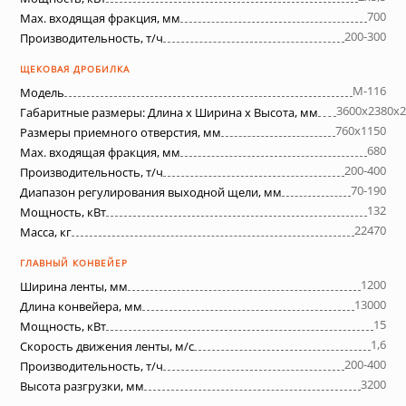
700
Max. входящая фракция, мм
200-300
Производительность, т/ч
ЩЕКОВАЯ ДРОБИЛКА
М-116
Модель
3600х2380х2
Габаритные размеры: Длина х Ширина х Высота, мм
760х1150
Размеры приемного отверстия, мм
680
Max. входящая фракция, мм
200-400
Производительность, т/ч
70-190
Диапазон регулирования выходной щели, мм
132
Мощность, кВт
22470
Масса, кг
ГЛАВНЫЙ КОНВЕЙЕР
1200
Ширина ленты, мм
13000
Длина конвейера, мм
15
Мощность, кВт
1,6
Скорость движения ленты, м/с
200-400
Производительность, т/ч
3200
Высота разгрузки, мм