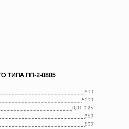
 ТИПА ПП-2-0805
800
5000
0,01-0,25
350
500