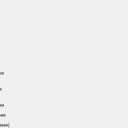
ые
е
ки
ние
еки)