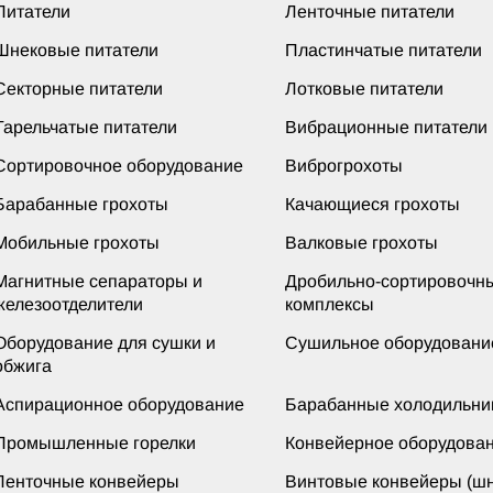
Питатели
Ленточные питатели
Шнековые питатели
Пластинчатые питатели
Секторные питатели
Лотковые питатели
Тарельчатые питатели
Вибрационные питатели
Сортировочное оборудование
Виброгрохоты
Барабанные грохоты
Качающиеся грохоты
Мобильные грохоты
Валковые грохоты
Магнитные сепараторы и
Дробильно-сортировочн
железоотделители
комплексы
Оборудование для сушки и
Сушильное оборудовани
обжига
Аспирационное оборудование
Барабанные холодильни
Промышленные горелки
Конвейерное оборудова
Ленточные конвейеры
Винтовые конвейеры (шн