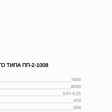
 ТИПА ПП-2-1008
1000
8000
0,01-0,25
470
500