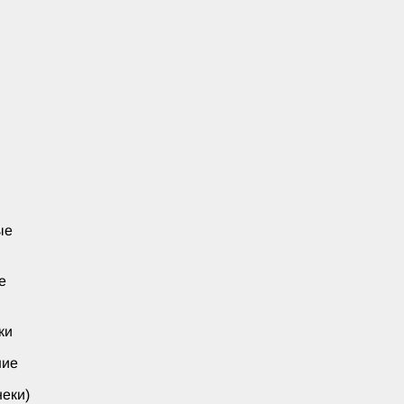
ые
е
ки
ние
еки)