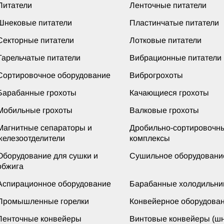
Питатели
Ленточные питатели
Шнековые питатели
Пластинчатые питатели
Секторные питатели
Лотковые питатели
Тарельчатые питатели
Вибрационные питатели
Сортировочное оборудование
Виброгрохоты
Барабанные грохоты
Качающиеся грохоты
Мобильные грохоты
Валковые грохоты
Магнитные сепараторы и
Дробильно-сортировочн
железоотделители
комплексы
Оборудование для сушки и
Сушильное оборудовани
обжига
Аспирационное оборудование
Барабанные холодильни
Промышленные горелки
Конвейерное оборудова
Ленточные конвейеры
Винтовые конвейеры (шн