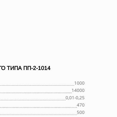
 ТИПА ПП-2-1014
1000
14000
0,01-0,25
470
500