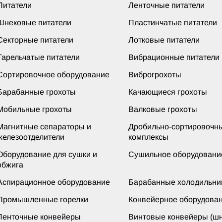
Питатели
Ленточные питатели
Шнековые питатели
Пластинчатые питатели
Секторные питатели
Лотковые питатели
Тарельчатые питатели
Вибрационные питатели
Сортировочное оборудование
Виброгрохоты
Барабанные грохоты
Качающиеся грохоты
Мобильные грохоты
Валковые грохоты
Магнитные сепараторы и
Дробильно-сортировочн
железоотделители
комплексы
Оборудование для сушки и
Сушильное оборудовани
обжига
Аспирационное оборудование
Барабанные холодильни
Промышленные горелки
Конвейерное оборудова
Ленточные конвейеры
Винтовые конвейеры (шн