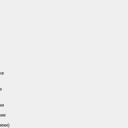
ые
е
ки
ние
еки)