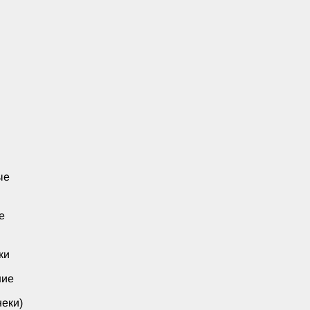
ые
е
ки
ние
еки)