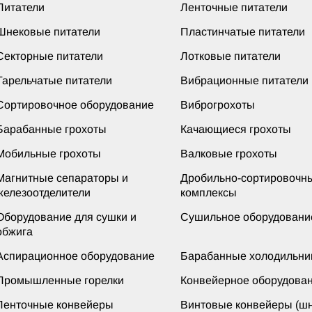
Питатели
Ленточные питатели
Шнековые питатели
Пластинчатые питатели
Секторные питатели
Лотковые питатели
Тарельчатые питатели
Вибрационные питатели
Сортировочное оборудование
Виброгрохоты
Барабанные грохоты
Качающиеся грохоты
Мобильные грохоты
Валковые грохоты
Магнитные сепараторы и
Дробильно-сортировочн
железоотделители
комплексы
Оборудование для сушки и
Сушильное оборудовани
обжига
Аспирационное оборудование
Барабанные холодильни
Промышленные горелки
Конвейерное оборудова
Ленточные конвейеры
Винтовые конвейеры (шн