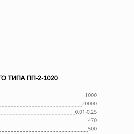
 ТИПА ПП-2-1020
1000
20000
0,01-0,25
470
500