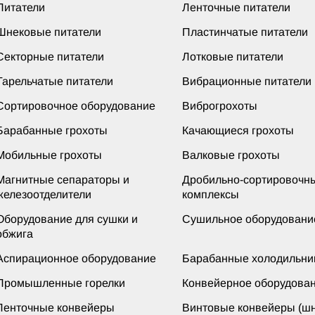
Питатели
Ленточные питатели
Шнековые питатели
Пластинчатые питатели
Секторные питатели
Лотковые питатели
Тарельчатые питатели
Вибрационные питатели
Сортировочное оборудование
Виброгрохоты
Барабанные грохоты
Качающиеся грохоты
Мобильные грохоты
Валковые грохоты
Магнитные сепараторы и
Дробильно-сортировочн
железоотделители
комплексы
Оборудование для сушки и
Сушильное оборудовани
обжига
Аспирационное оборудование
Барабанные холодильни
Промышленные горелки
Конвейерное оборудова
Ленточные конвейеры
Винтовые конвейеры (шн