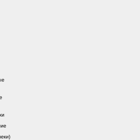
ые
е
ки
ние
еки)