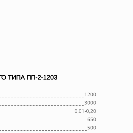
 ТИПА ПП-2-1203
1200
3000
0,01-0,20
650
500