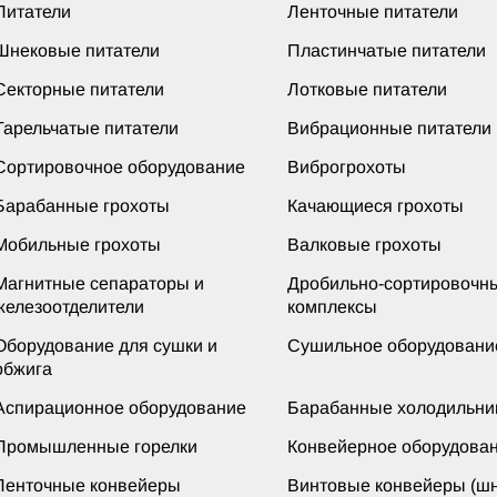
Питатели
Ленточные питатели
Шнековые питатели
Пластинчатые питатели
Секторные питатели
Лотковые питатели
Тарельчатые питатели
Вибрационные питатели
Сортировочное оборудование
Виброгрохоты
Барабанные грохоты
Качающиеся грохоты
Мобильные грохоты
Валковые грохоты
Магнитные сепараторы и
Дробильно-сортировочн
железоотделители
комплексы
Оборудование для сушки и
Сушильное оборудовани
обжига
Аспирационное оборудование
Барабанные холодильни
Промышленные горелки
Конвейерное оборудова
Ленточные конвейеры
Винтовые конвейеры (шн