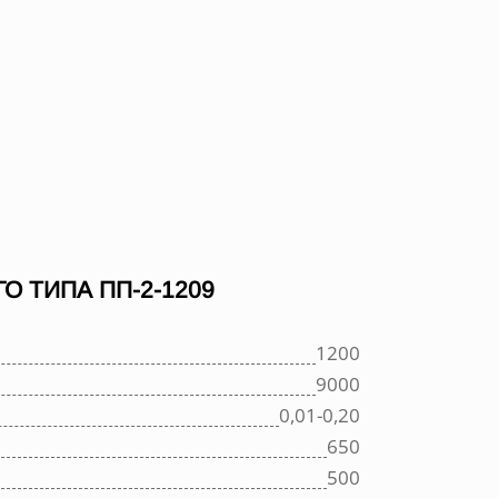
 ТИПА ПП-2-1209
1200
9000
0,01-0,20
650
500