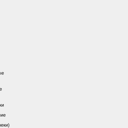
ые
е
ки
ние
еки)