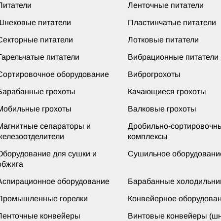
Питатели
Ленточные питатели
Шнековые питатели
Пластинчатые питатели
Секторные питатели
Лотковые питатели
Тарельчатые питатели
Вибрационные питатели
Сортировочное оборудование
Виброгрохоты
Барабанные грохоты
Качающиеся грохоты
Мобильные грохоты
Валковые грохоты
Магнитные сепараторы и
Дробильно-сортировочн
железоотделители
комплексы
Оборудование для сушки и
Сушильное оборудовани
обжига
Аспирационное оборудование
Барабанные холодильни
Промышленные горелки
Конвейерное оборудова
Ленточные конвейеры
Винтовые конвейеры (шн