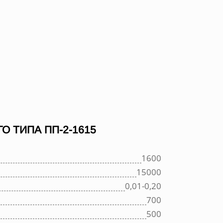
 ТИПА ПП-2-1615
1600
15000
0,01-0,20
700
500