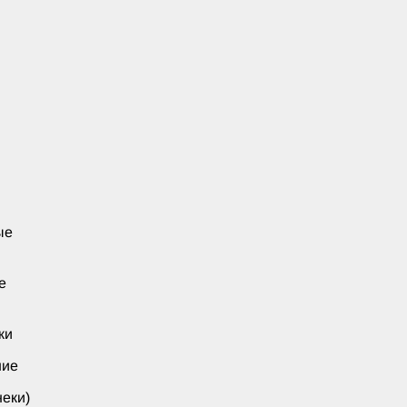
ые
е
ки
ние
еки)