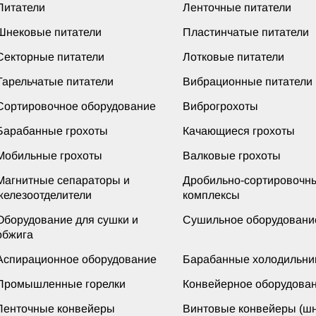
Питатели
Ленточные питатели
Шнековые питатели
Пластинчатые питатели
Секторные питатели
Лотковые питатели
Тарельчатые питатели
Вибрационные питатели
Сортировочное оборудование
Виброгрохоты
Барабанные грохоты
Качающиеся грохоты
Мобильные грохоты
Валковые грохоты
Магнитные сепараторы и
Дробильно-сортировочн
железоотделители
комплексы
Оборудование для сушки и
Сушильное оборудовани
обжига
Аспирационное оборудование
Барабанные холодильни
Промышленные горелки
Конвейерное оборудова
Ленточные конвейеры
Винтовые конвейеры (шн