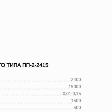
 ТИПА ПП-2-2415
2400
15000
0,01-0,15
1500
500