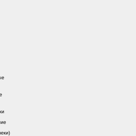
ые
е
ки
ние
еки)