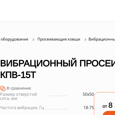
 оборудование
Просеивающие ковши
Вибрационны
ВИБРАЦИОННЫЙ ПРОСЕ
КПВ-15Т
В сравнение
Размер отверстий
50х50
сита, мм
8
от
Частота вибрации, Гц
18-75