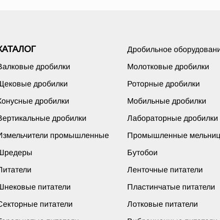
КАТАЛОГ
Дробильное оборудован
Валковые дробилки
Молотковые дробилки
Щековые дробилки
Роторные дробилки
Конусные дробилки
Мобильные дробилки
Вертикальные дробилки
Лабораторные дробилки
Измельчители промышленные
Промышленные мельни
Шредеры
Бутобои
Питатели
Ленточные питатели
Шнековые питатели
Пластинчатые питатели
Секторные питатели
Лотковые питатели