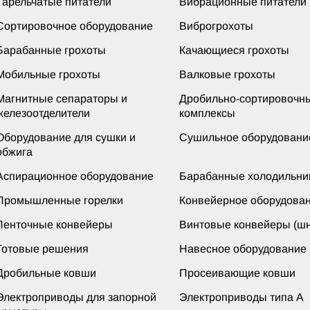
Тарельчатые питатели
Вибрационные питатели
Сортировочное оборудование
Виброгрохоты
Барабанные грохоты
Качающиеся грохоты
Мобильные грохоты
Валковые грохоты
Магнитные сепараторы и
Дробильно-сортировочн
железоотделители
комплексы
Оборудование для сушки и
Сушильное оборудовани
обжига
Аспирационное оборудование
Барабанные холодильни
Промышленные горелки
Конвейерное оборудова
Ленточные конвейеры
Винтовые конвейеры (шн
Готовые решения
Навесное оборудование
Дробильные ковши
Просеивающие ковши
Электроприводы для запорной
Электроприводы типа А