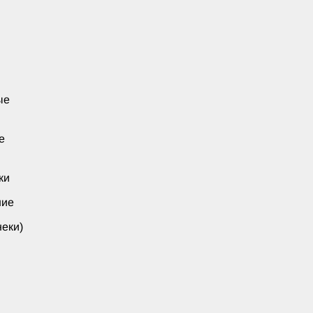
ые
е
ки
ние
еки)