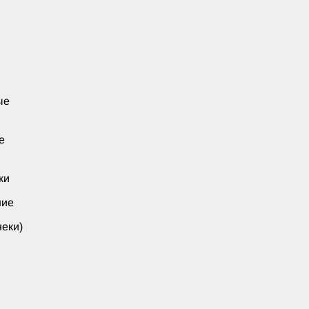
ые
е
ки
ние
еки)