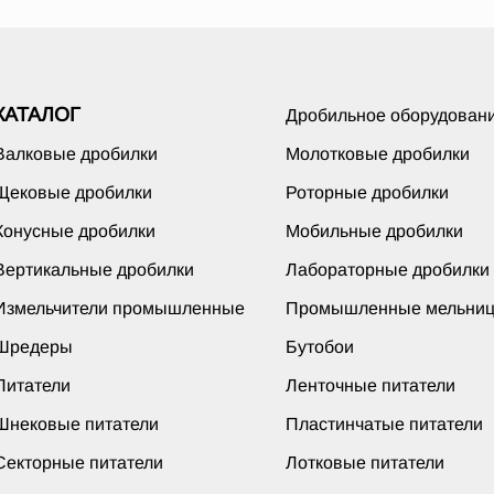
КАТАЛОГ
Дробильное оборудован
Валковые дробилки
Молотковые дробилки
Щековые дробилки
Роторные дробилки
Конусные дробилки
Мобильные дробилки
Вертикальные дробилки
Лабораторные дробилки
Измельчители промышленные
Промышленные мельни
Шредеры
Бутобои
Питатели
Ленточные питатели
Шнековые питатели
Пластинчатые питатели
Секторные питатели
Лотковые питатели