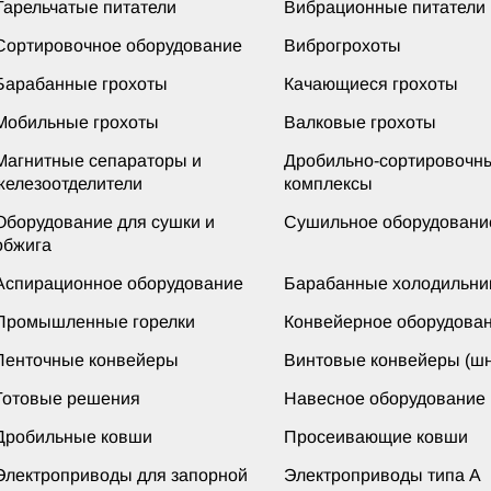
Тарельчатые питатели
Вибрационные питатели
Сортировочное оборудование
Виброгрохоты
Барабанные грохоты
Качающиеся грохоты
Мобильные грохоты
Валковые грохоты
Магнитные сепараторы и
Дробильно-сортировочн
железоотделители
комплексы
Оборудование для сушки и
Сушильное оборудовани
обжига
Аспирационное оборудование
Барабанные холодильни
Промышленные горелки
Конвейерное оборудова
Ленточные конвейеры
Винтовые конвейеры (шн
Готовые решения
Навесное оборудование
Дробильные ковши
Просеивающие ковши
Электроприводы для запорной
Электроприводы типа А