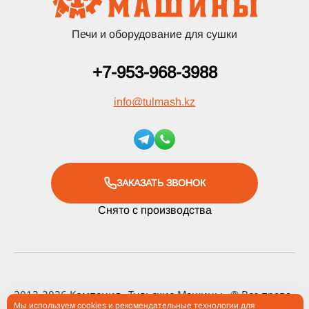
Печи и оборудование для сушки
+7-953-968-3988
info
@
tulmash.kz
ЗАКАЗАТЬ ЗВОНОК
Снято с производства
2012-2026 Компания «Тульские Машины» ® Все права
Мы используем cookies и рекомендательные технологии для
защищены