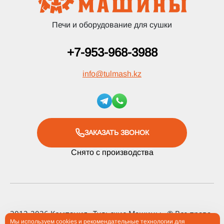
Печи и оборудование для сушки
+7-953-968-3988
info
@
tulmash.kz
ЗАКАЗАТЬ ЗВОНОК
Снято с производства
2012-2026 Компания «Тульские Машины» ® Все права
Мы используем cookies и рекомендательные технологии для
защищены