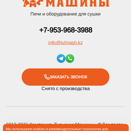
Печи и оборудование для сушки
+7-953-968-3988
info
@
tulmash.kz
ЗАКАЗАТЬ ЗВОНОК
Снято с производства
2012-2026 Компания «Тульские Машины» ® Все права
Мы используем cookies и рекомендательные технологии для
защищены