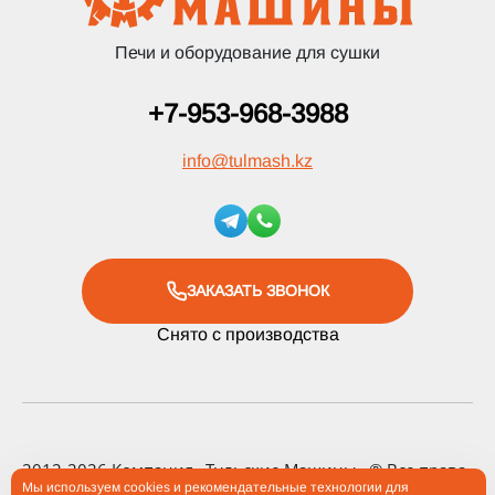
Печи и оборудование для сушки
+7-953-968-3988
info
@
tulmash.kz
ЗАКАЗАТЬ ЗВОНОК
Снято с производства
2012-2026 Компания «Тульские Машины» ® Все права
Мы используем cookies и рекомендательные технологии для
защищены