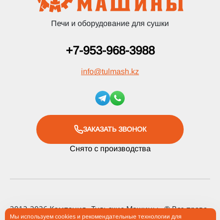
Печи и оборудование для сушки
+7-953-968-3988
info
@
tulmash.kz
ЗАКАЗАТЬ ЗВОНОК
Снято с производства
2012-2026 Компания «Тульские Машины» ® Все права
Мы используем cookies и рекомендательные технологии для
защищены