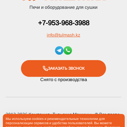
Печи и оборудование для сушки
+7-953-968-3988
info
@
tulmash.kz
ЗАКАЗАТЬ ЗВОНОК
Снято с производства
2012-2026 Компания «Тульские Машины» ® Все права
Мы используем cookies и рекомендательные технологии для
защищены
персонализации сервисов и удобства пользователей. Вы можете