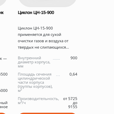
ик
Циклон ЦН-15-900
Циклон ЦН-15-900
я
применяется для сухой
очистки газов и воздуха от
твердых не слипающихся...
Внутренний
900
к —
диаметр корпуса,
мм
4500
Площадь сечения
0,64
цилиндрической
части корпуса
(группы корпусов),
6000
м²
Производительность,
от 5725
нный
м³/ч
до
яное
9155