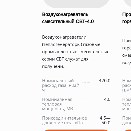
Воздухонагреватель
Про
смесительный СВТ-4.0
гор
Воздухонагреватели
При
(теплогенераторы) газовые
гор
промышленные смесительные
сме
серии СВТ служат для
воз
получени...
Номинальный
420,0
Ном
расход газа, н.м³/
расх
ч
н.м³
Номинальная
4,0
Ном
тепловая
теп
мощность, МВт
мощ
Присоединительное
4,5—
При
давление газа, кПа
50,0
дав