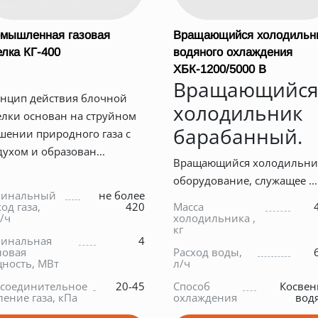
мышленная газовая
Вращающийся холодильн
елка КГ-400
водяного охлаждения
ХБК-1200/5000 В
Вращающийс
нцип действия блочной
холодильник
елки основан на струйном
барабанный.
шении природного газа с
духом и образован...
Вращающийся холодильни
оборудование, служащее ...
инальный
не более
од газа,
420
Масса
/ч
холодильника ,
кг
инальная
4
ловая
Расход воды,
ность, МВт
л/ч
соединительное
20-45
Способ
Косве
ление газа, кПа
охлаждения
вод