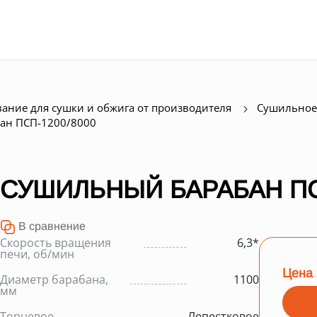
ание для сушки и обжига от производителя
Сушильное
ан ПСП-1200/8000
СУШИЛЬНЫЙ БАРАБАН ПСП
В сравнение
Скорость вращения
6,3*
печи, об/мин
Цена 
Диаметр барабана,
1100
мм
Торцевое
Лепестковое