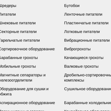
Шредеры
Бутобои
Питатели
Ленточные питатели
Шнековые питатели
Пластинчатые питатели
Секторные питатели
Лотковые питатели
Тарельчатые питатели
Вибрационные питатели
Сортировочное оборудование
Виброгрохоты
Барабанные грохоты
Качающиеся грохоты
Мобильные грохоты
Валковые грохоты
Магнитные сепараторы и
Дробильно-сортировочн
железоотделители
комплексы
Оборудование для сушки и
Сушильное оборудовани
обжига
Аспирационное оборудование
Барабанные холодильни