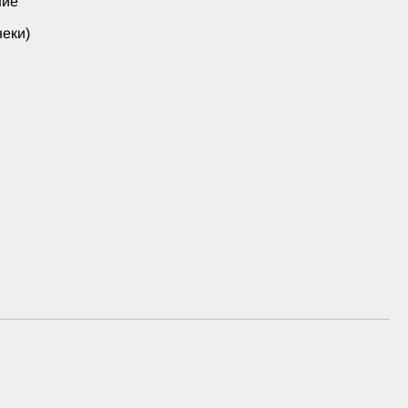
ние
еки)