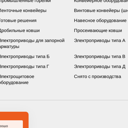
Промышленные горелки
Конвейерное оборудова
Ленточные конвейеры
Винтовые конвейеры (шн
Готовые решения
Навесное оборудование
Дробильные ковши
Просеивающие ковши
Электроприводы для запорной
Электроприводы типа А
арматуры
Электроприводы типа Б
Электроприводы типа В
Электроприводы типа Г
Электроприводы типа Д
Электрощитовое
Снято с производства
оборудование
ащищены
рошо