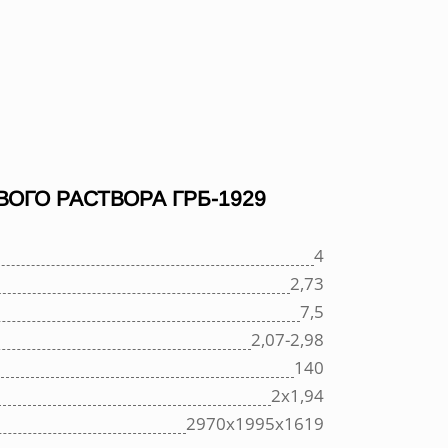
ОГО РАСТВОРА ГРБ-1929
4
2,73
7,5
2,07-2,98
140
2х1,94
2970х1995х1619