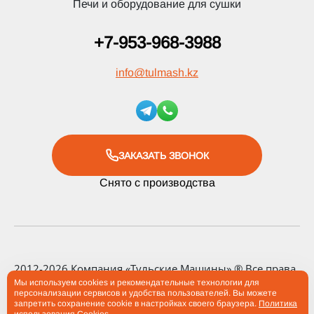
Печи и оборудование для сушки
+7-953-968-3988
info
@
tulmash.kz
ЗАКАЗАТЬ ЗВОНОК
Снято с производства
2012-2026 Компания «Тульские Машины» ® Все права
защищены
Мы используем cookies и рекомендательные технологии для
персонализации сервисов и удобства пользователей. Вы можете
запретить сохранение cookie в настройках своего браузера.
Политика