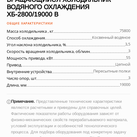
ВОДЯНОГО ОХЛАЖДЕНИЯ
ХБ-2800/19000 В
ОБЩИЕ ХАРАКТЕРИСТИКИ
75800
Масса холодильника , кг
Косвенный водяное
Способ охлаждения
3,5
Угол наклона холодильника, %
3
Скорость вращения холодильника, об/мин
55
Мощность привода, кВт
Цепной
Привод
Пересыпные полки
Внутренние устройства
3
Число опор, шт
19000
Длина, мм
Примечание.
Представленные технические характеристики
ⓘ
являются расчетными и приведены для справочных целей.
Фактические показатели работы оборудования зависят от
физико-механических свойств перерабатываемого материала,
условий эксплуатации и особенностей технологического
процесса. Для подбора оборудования под конкретную задачу