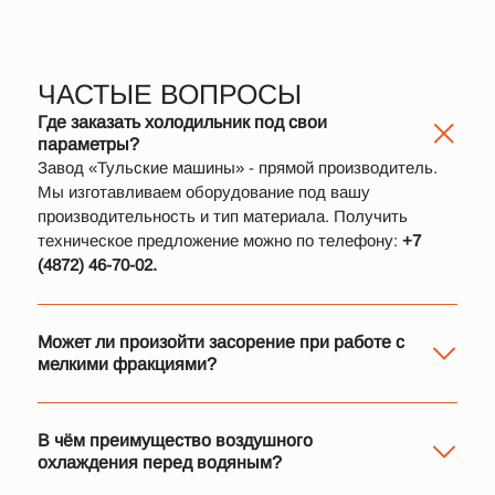
ЧАСТЫЕ ВОПРОСЫ
Где заказать холодильник под свои
параметры?
Завод «Тульские машины» - прямой производитель.
Мы изготавливаем оборудование под вашу
производительность и тип материала. Получить
техническое предложение можно по телефону:
+7
(4872) 46-70-02.
Может ли произойти засорение при работе с
мелкими фракциями?
Риск минимален при правильном подборе скорости
вращения и направления воздушного потока. При
необходимости мы предусматриваем конструктивные
В чём преимущество воздушного
решения для предотвращения засорения.
охлаждения перед водяным?
Воздушная система проще в эксплуатации, не